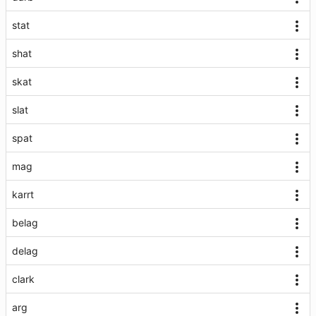
stat
shat
skat
slat
spat
mag
karrt
belag
delag
clark
arg