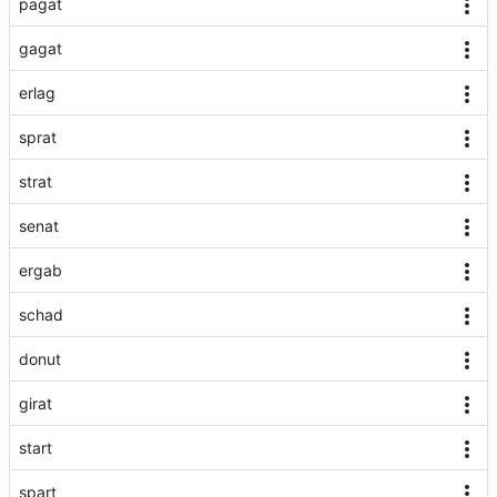
pagat
gagat
erlag
sprat
strat
senat
ergab
schad
donut
girat
start
spart