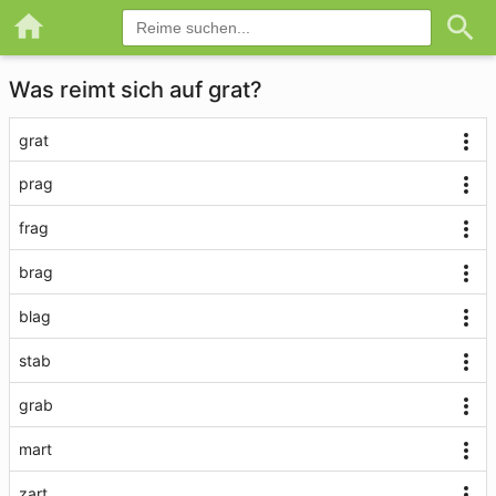
Was reimt sich auf grat?
grat
prag
frag
brag
blag
stab
grab
mart
zart