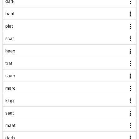
dark
baht
plat
scat
haag
trat
saab
marc
klag
saat
maat
darb