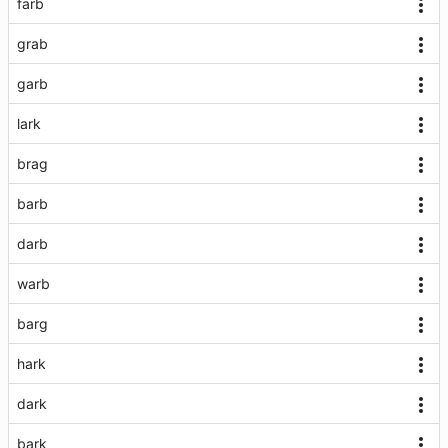
farb
grab
garb
lark
brag
barb
darb
warb
barg
hark
dark
bark