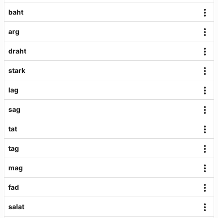
baht
arg
draht
stark
lag
sag
tat
tag
mag
fad
salat