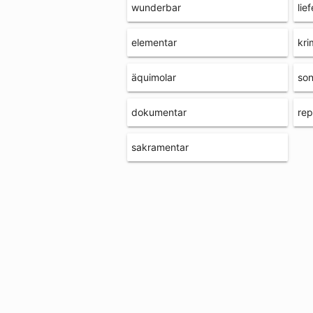
wunderbar
lie
elementar
kri
äquimolar
son
dokumentar
rep
sakramentar