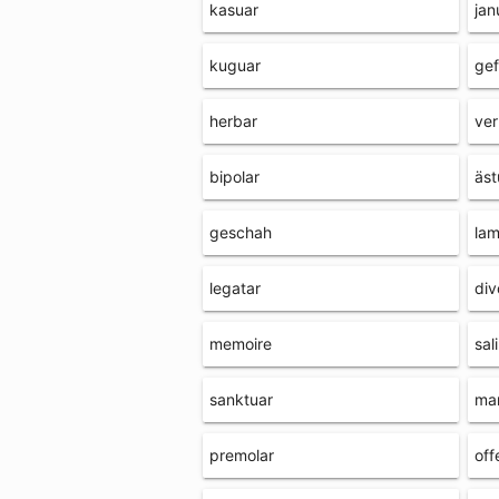
kasuar
jan
kuguar
gef
herbar
ver
bipolar
äst
geschah
lam
legatar
div
memoire
sal
sanktuar
ma
premolar
off