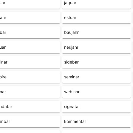
uar
jaguar
ahr
estuar
bar
baujahr
uar
neujahr
inar
sidebar
oire
seminar
inar
webinar
ndatar
signatar
enbar
kommentar