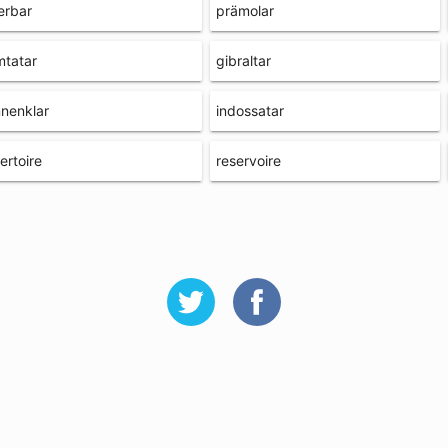
ferbar
prämolar
mtatar
gibraltar
nenklar
indossatar
ertoire
reservoire