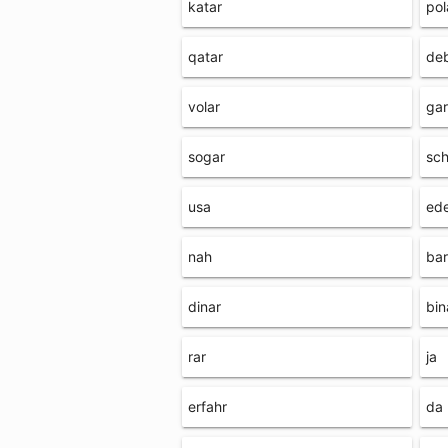
katar
pol
qatar
de
volar
gar
sogar
sch
usa
ed
nah
bar
dinar
bin
rar
ja
erfahr
da