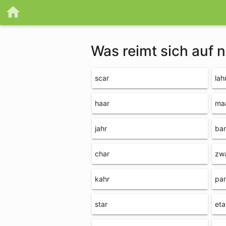
Was reimt sich auf 
scar
lah
haar
ma
jahr
bar
char
zw
kahr
par
star
eta