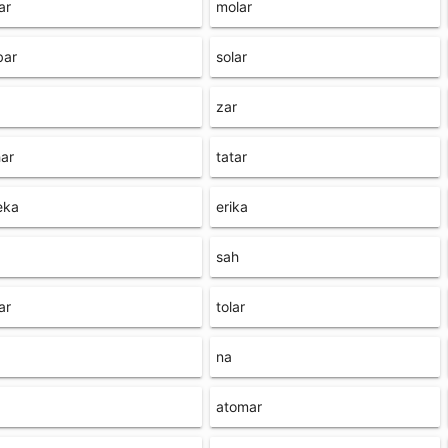
ar
molar
bar
solar
zar
ar
tatar
eka
erika
sah
ar
tolar
na
atomar