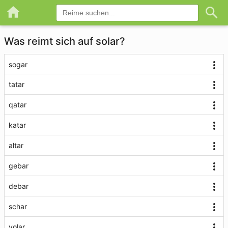
Was reimt sich auf solar?
sogar
tatar
qatar
katar
altar
gebar
debar
schar
volar