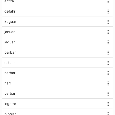
antifa
gefahr
kuguar
januar
jaguar
barbar
estuar
herbar
narr
verbar
legatar
bipolar