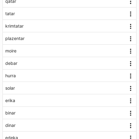
qatar
tatar
krimtatar
plazentar
moire
debar
hurra
solar
erika
binar
dinar
edeka