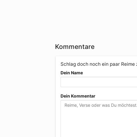
Kommentare
Schlag doch noch ein paar Reime
Dein Name
Dein Kommentar