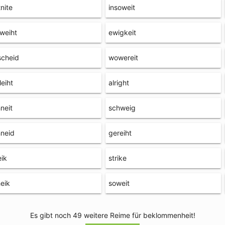
tnite
insoweit
weiht
ewigkeit
scheid
wowereit
leiht
alright
neit
schweig
neid
gereiht
eik
strike
eik
soweit
Es gibt noch 49 weitere Reime für beklommenheit!