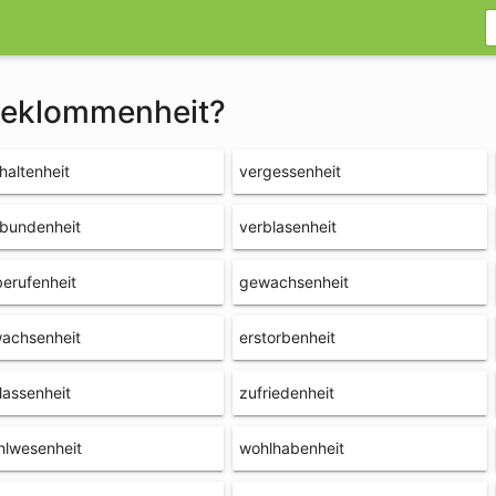
 beklommenheit?
haltenheit
vergessenheit
bundenheit
verblasenheit
erufenheit
gewachsenheit
achsenheit
erstorbenheit
lassenheit
zufriedenheit
hlwesenheit
wohlhabenheit