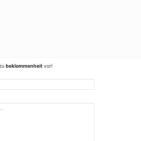
 zu
beklommenheit
vor!