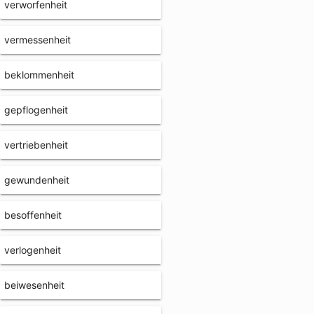
verworfenheit
vermessenheit
beklommenheit
gepflogenheit
vertriebenheit
gewundenheit
besoffenheit
verlogenheit
beiwesenheit