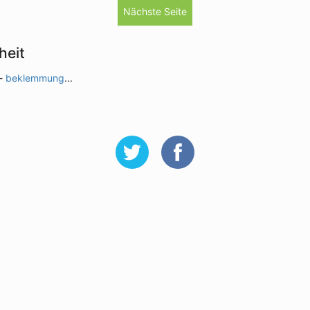
Nächste Seite
heit
-
beklemmung
...