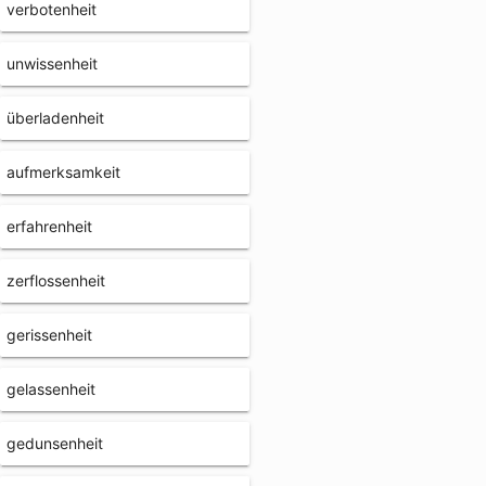
verbotenheit
unwissenheit
überladenheit
aufmerksamkeit
erfahrenheit
zerflossenheit
gerissenheit
gelassenheit
gedunsenheit