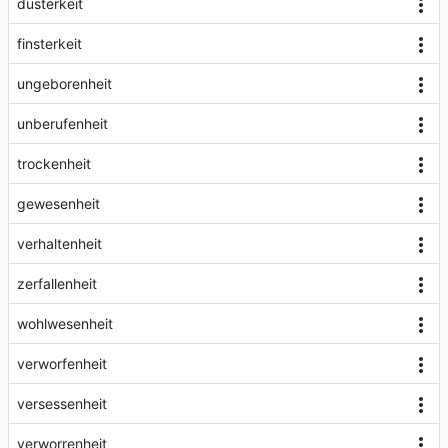
düsterkeit
finsterkeit
ungeborenheit
unberufenheit
trockenheit
gewesenheit
verhaltenheit
zerfallenheit
wohlwesenheit
verworfenheit
versessenheit
verworrenheit