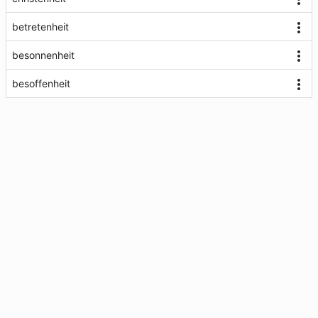
betretenheit
besonnenheit
besoffenheit