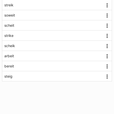
streik
soweit
scheit
strike
scheik
arbeit
bereit
steig