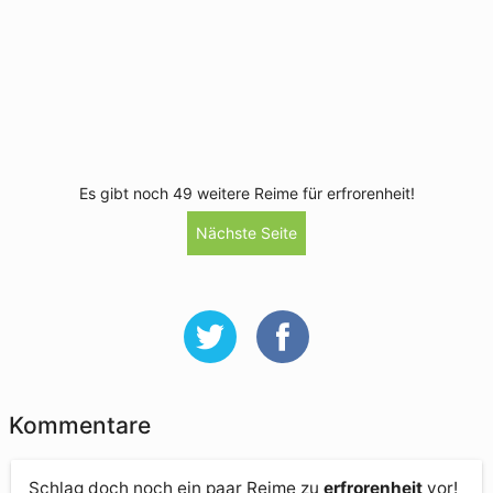
Es gibt noch 49 weitere Reime für erfrorenheit!
Nächste Seite
Kommentare
Schlag doch noch ein paar Reime zu
erfrorenheit
vor!