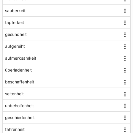
sauberkeit
tapferkeit
gesundheit
aufgereiht
aufmerksamkeit
überladenheit
beschaffenheit
seltenheit
unbeholfenheit
geschiedenheit
fahrenheit