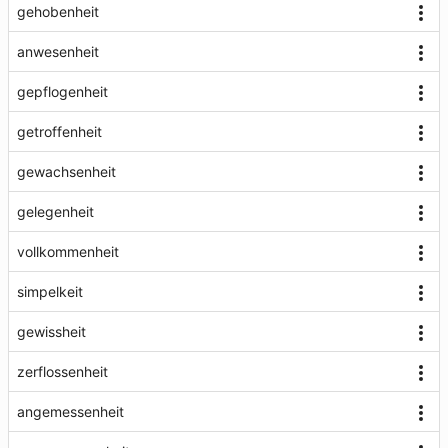
gehobenheit
anwesenheit
gepflogenheit
getroffenheit
gewachsenheit
gelegenheit
vollkommenheit
simpelkeit
gewissheit
zerflossenheit
angemessenheit