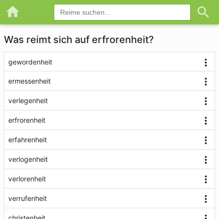
Was reimt sich auf erfrorenheit?
gewordenheit
ermessenheit
verlegenheit
erfrorenheit
erfahrenheit
verlogenheit
verlorenheit
verrufenheit
christenheit