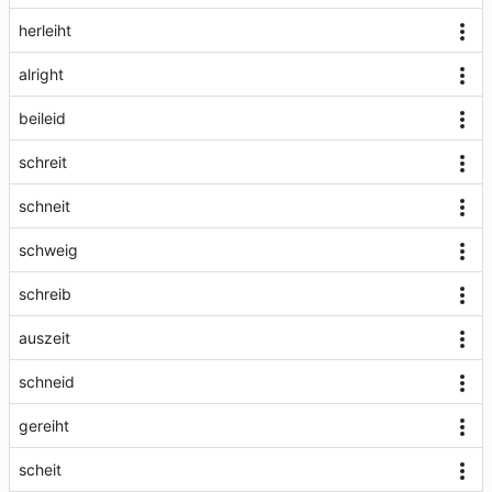
herleiht
alright
beileid
schreit
schneit
schweig
schreib
auszeit
schneid
gereiht
scheit