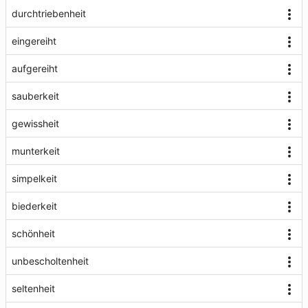
durchtriebenheit
eingereiht
aufgereiht
sauberkeit
gewissheit
munterkeit
simpelkeit
biederkeit
schönheit
unbescholtenheit
seltenheit