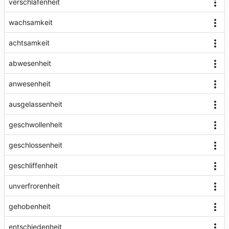
verschlafenheit
wachsamkeit
achtsamkeit
abwesenheit
anwesenheit
ausgelassenheit
geschwollenheit
geschlossenheit
geschliffenheit
unverfrorenheit
gehobenheit
entschiedenheit