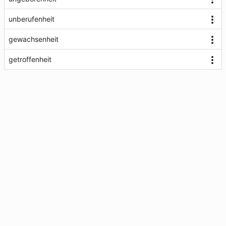
unberufenheit
gewachsenheit
getroffenheit