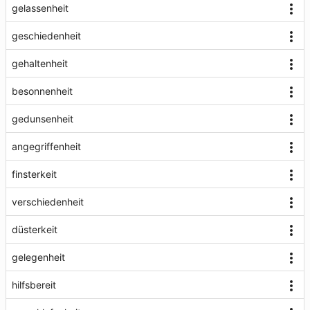
gelassenheit
geschiedenheit
gehaltenheit
besonnenheit
gedunsenheit
angegriffenheit
finsterkeit
verschiedenheit
düsterkeit
gelegenheit
hilfsbereit