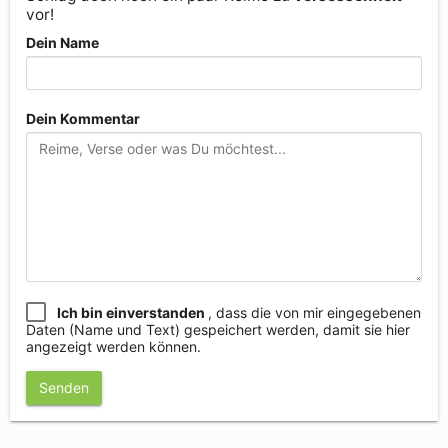
vor!
Dein Name
Dein Kommentar
Ich bin einverstanden
, dass die von mir eingegebenen
Daten (Name und Text) gespeichert werden, damit sie hier
angezeigt werden können.
Senden