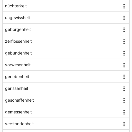
nüchterkeit
ungewissheit
geborgenheit
zerflossenheit
gebundenheit
vorwesenheit
geriebenheit
gerissenheit
geschaffenheit
gemessenheit
verstandenheit