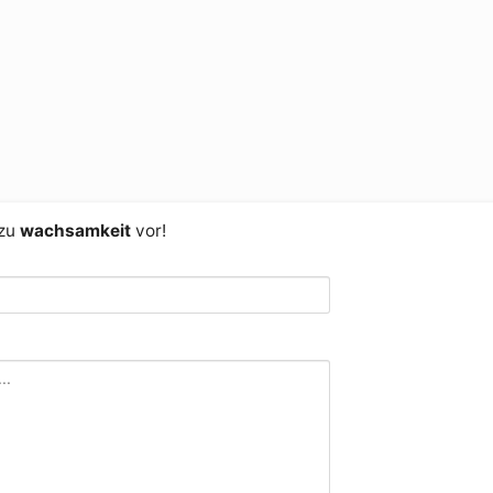
 zu
wachsamkeit
vor!