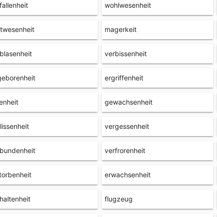
fallenheit
wohlwesenheit
twesenheit
magerkeit
blasenheit
verbissenheit
eborenheit
ergriffenheit
enheit
gewachsenheit
lissenheit
vergessenheit
bundenheit
verfrorenheit
torbenheit
erwachsenheit
haltenheit
flugzeug