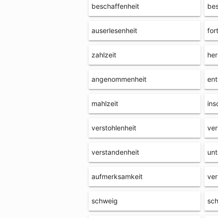
beschaffenheit
bes
auserlesenheit
for
zahlzeit
her
angenommenheit
ent
mahlzeit
ins
verstohlenheit
ver
verstandenheit
unt
aufmerksamkeit
ver
schweig
sch