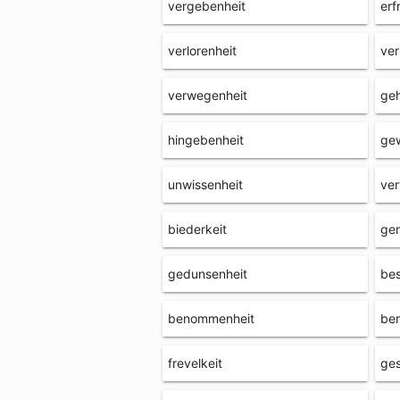
vergebenheit
erf
verlorenheit
ver
verwegenheit
geh
hingebenheit
ge
unwissenheit
ve
biederkeit
ge
gedunsenheit
bes
benommenheit
be
frevelkeit
ges