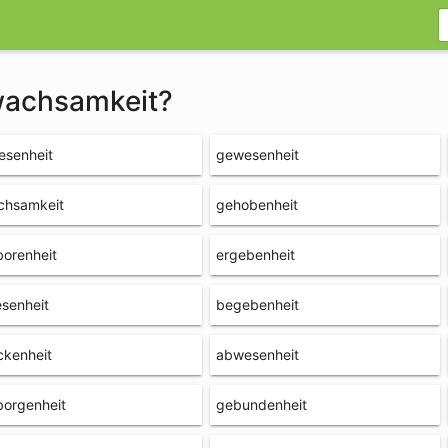
 wachsamkeit?
esenheit
gewesenheit
chsamkeit
gehobenheit
orenheit
ergebenheit
esenheit
begebenheit
ckenheit
abwesenheit
orgenheit
gebundenheit