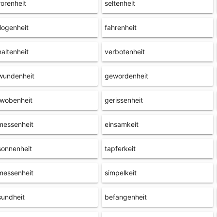
rorenheit
seltenheit
logenheit
fahrenheit
altenheit
verbotenheit
wundenheit
gewordenheit
rwobenheit
gerissenheit
messenheit
einsamkeit
onnenheit
tapferkeit
messenheit
simpelkeit
undheit
befangenheit