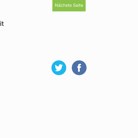
Nächste Seite
it