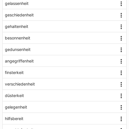
gelassenheit
geschiedenheit
gehaltenheit
besonnenheit
gedunsenheit
angegriffenheit
finsterkeit
verschiedenheit
düsterkeit
gelegenheit
hilfsbereit