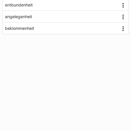
entbundenheit
angelegenheit
beklommenheit