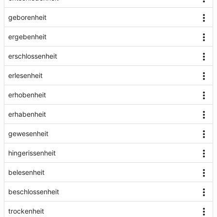
geborenheit
ergebenheit
erschlossenheit
erlesenheit
erhobenheit
erhabenheit
gewesenheit
hingerissenheit
belesenheit
beschlossenheit
trockenheit