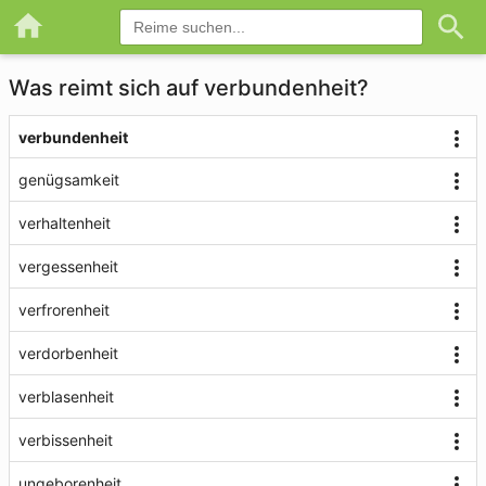
Was reimt sich auf verbundenheit?
verbundenheit
genügsamkeit
verhaltenheit
vergessenheit
verfrorenheit
verdorbenheit
verblasenheit
verbissenheit
ungeborenheit