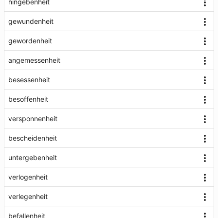
hingebenheit
gewundenheit
gewordenheit
angemessenheit
besessenheit
besoffenheit
versponnenheit
bescheidenheit
untergebenheit
verlogenheit
verlegenheit
befallenheit