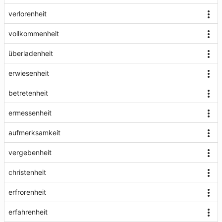
verlorenheit
vollkommenheit
überladenheit
erwiesenheit
betretenheit
ermessenheit
aufmerksamkeit
vergebenheit
christenheit
erfrorenheit
erfahrenheit