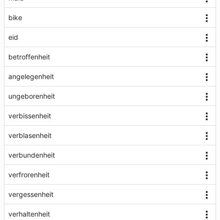
bike
eid
betroffenheit
angelegenheit
ungeborenheit
verbissenheit
verblasenheit
verbundenheit
verfrorenheit
vergessenheit
verhaltenheit