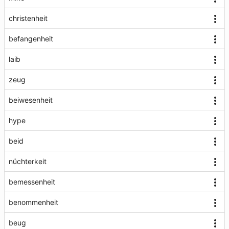
christenheit
befangenheit
laib
zeug
beiwesenheit
hype
beid
nüchterkeit
bemessenheit
benommenheit
beug