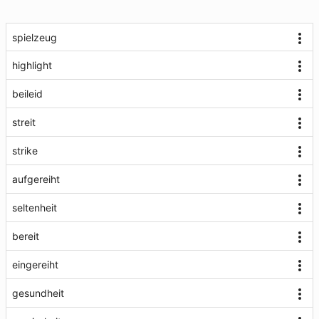
spielzeug
highlight
beileid
streit
strike
aufgereiht
seltenheit
bereit
eingereiht
gesundheit