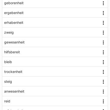
geborenheit
ergebenheit
erhabenheit
zweig
gewesenheit
hilfsbereit
bleib
trockenheit
steig
anwesenheit
reid