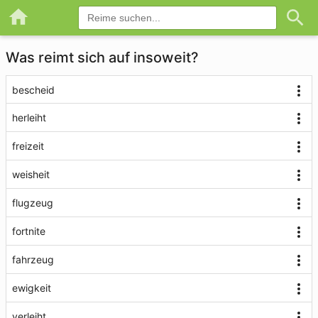
Was reimt sich auf insoweit?
bescheid
herleiht
freizeit
weisheit
flugzeug
fortnite
fahrzeug
ewigkeit
verleiht