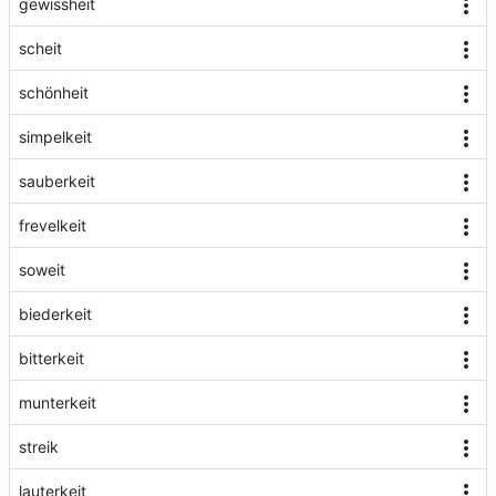
gewissheit
scheit
schönheit
simpelkeit
sauberkeit
frevelkeit
soweit
biederkeit
bitterkeit
munterkeit
streik
lauterkeit