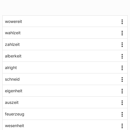
wowereit
wahlzeit
zahlzeit
alberkeit
alright
schneid
eigenheit
auszeit
feuerzeug
wesenheit