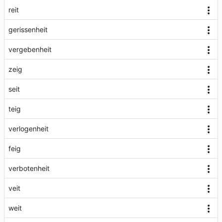
reit
gerissenheit
vergebenheit
zeig
seit
teig
verlogenheit
feig
verbotenheit
veit
weit