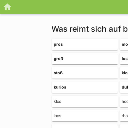
Was reimt sich auf 
pros
mo
groß
los
stoß
kl
kurios
du
klos
ho
loos
rho