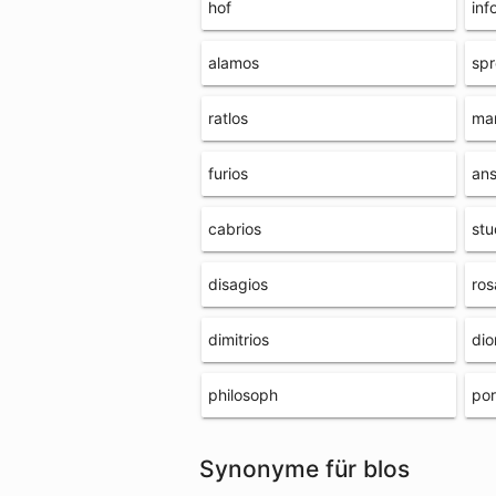
hof
inf
alamos
sp
ratlos
mar
furios
an
cabrios
stu
disagios
ros
dimitrios
dio
philosoph
por
Synonyme für blos