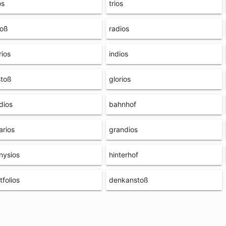
os
trios
roß
radios
ios
indios
stoß
glorios
dios
bahnhof
arios
grandios
nysios
hinterhof
tfolios
denkanstoß