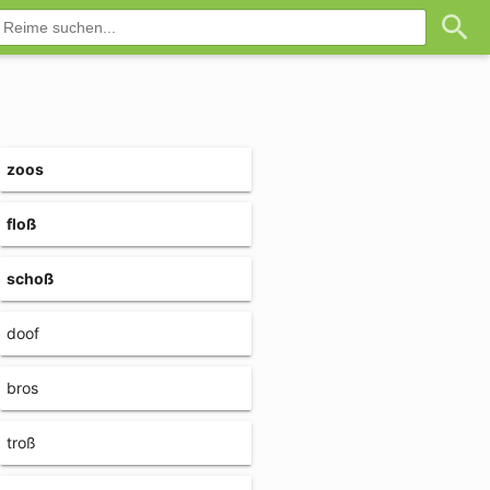
zoos
floß
schoß
doof
bros
troß