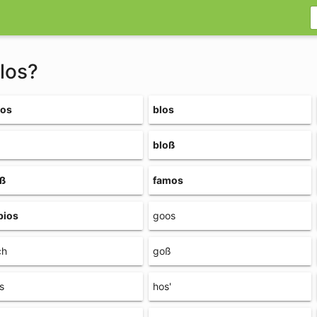
blos?
os
blos
bloß
oß
famos
bios
goos
ch
goß
s
hos'