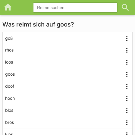
Was reimt sich auf goos?
goß
rhos
loos
goos
doof
hoch
blos
bros
klos