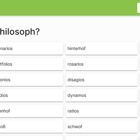
philosoph?
narios
hinterhof
tfolios
rosarios
onios
disagios
dios
dynamos
hnhof
ratlos
hoß
schwof