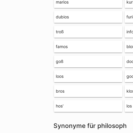
marios
kur
dubios
fur
troß
inf
famos
blo
goß
do
loos
go
bros
klo
hos'
los
Synonyme für philosoph