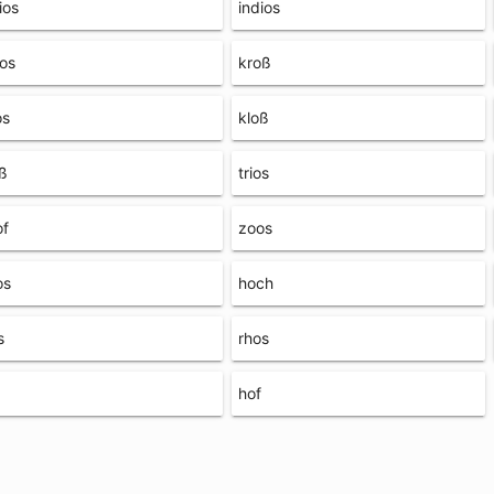
ios
indios
ios
kroß
os
kloß
ß
trios
of
zoos
os
hoch
s
rhos
hof