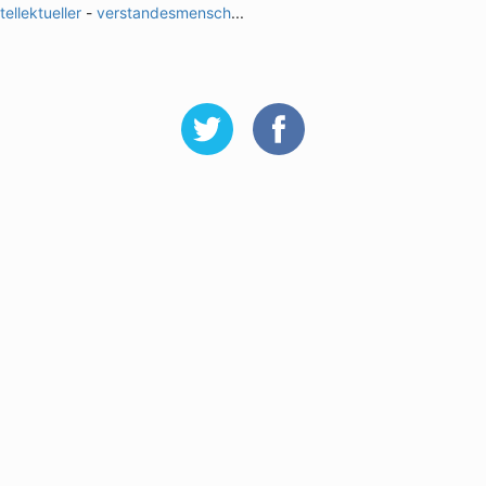
ntellektueller
-
verstandesmensch
...