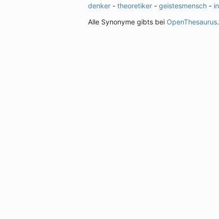
denker
-
theoretiker
-
geistesmensch
-
i
Alle Synonyme gibts bei
OpenThesaurus
.