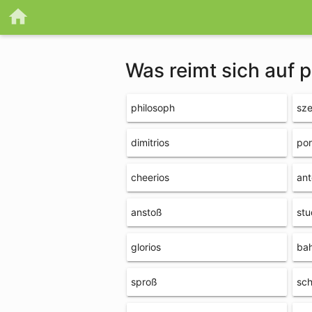
Was reimt sich auf 
philosoph
sze
dimitrios
por
cheerios
ant
anstoß
stu
glorios
ba
sproß
sc