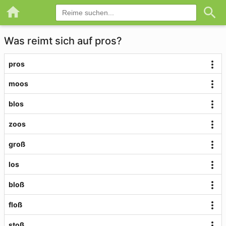
Was reimt sich auf pros?
pros
moos
blos
zoos
groß
los
bloß
floß
stoß