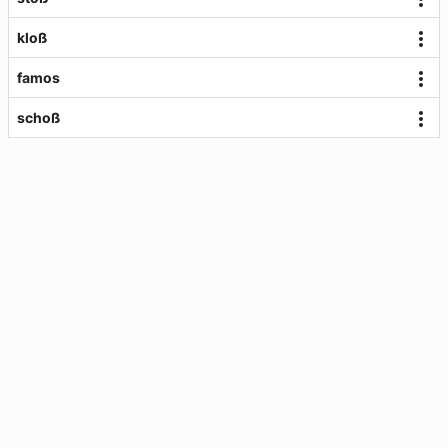
kloß
famos
schoß