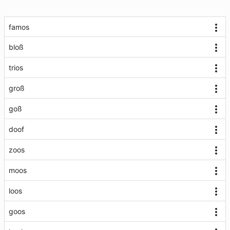
famos
bloß
trios
groß
goß
doof
zoos
moos
loos
goos