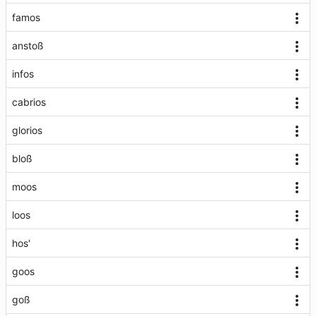
famos
anstoß
infos
cabrios
glorios
bloß
moos
loos
hos'
goos
goß