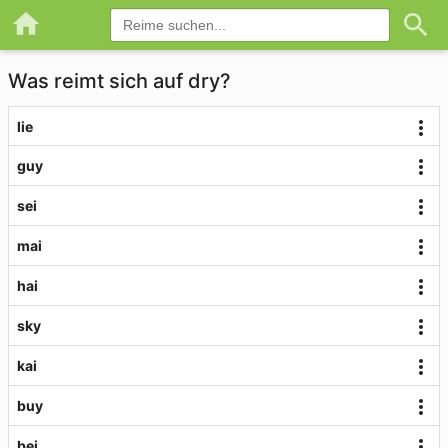
Was reimt sich auf dry?
lie
guy
sei
mai
hai
sky
kai
buy
bei