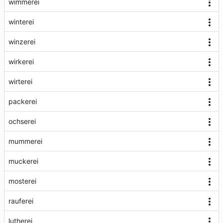
wimmerei
winterei
winzerei
wirkerei
wirterei
packerei
ochserei
mummerei
muckerei
mosterei
rauferei
lutherei