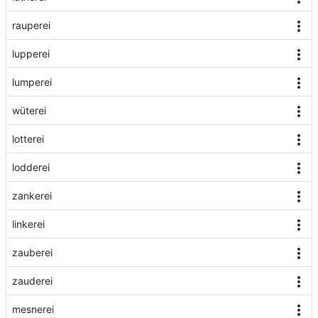
rauperei
lupperei
lumperei
wüterei
lotterei
lodderei
zankerei
linkerei
zauberei
zauderei
mesnerei