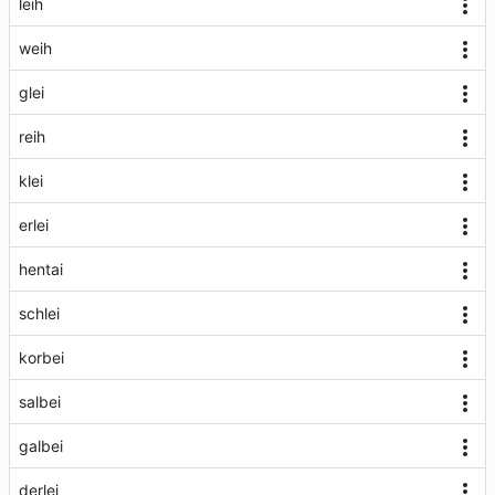
leih
weih
glei
reih
klei
erlei
hentai
schlei
korbei
salbei
galbei
derlei