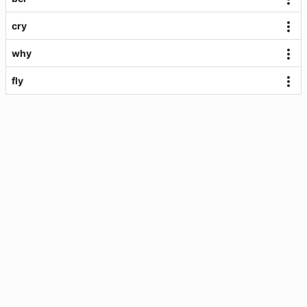
cry
why
fly