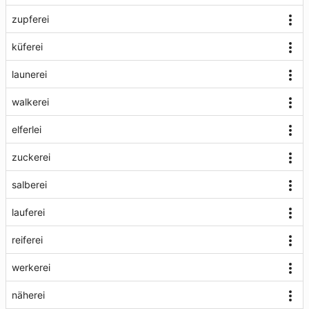
zupferei
küferei
launerei
walkerei
elferlei
zuckerei
salberei
lauferei
reiferei
werkerei
näherei