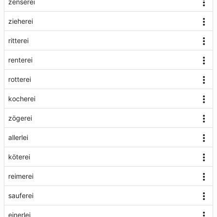
zenserei
zieherei
ritterei
renterei
rotterei
kocherei
zögerei
allerlei
köterei
reimerei
sauferei
einerlei