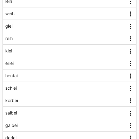
leih
weih
glei
reih
klei
erlei
hentai
schlei
korbei
salbei
galbei
derlei