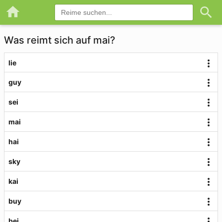
Was reimt sich auf mai?
lie
guy
sei
mai
hai
sky
kai
buy
bei