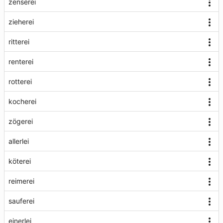
zenserei
zieherei
ritterei
renterei
rotterei
kocherei
zögerei
allerlei
köterei
reimerei
sauferei
einerlei