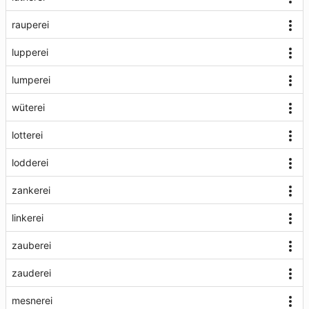
rauperei
lupperei
lumperei
wüterei
lotterei
lodderei
zankerei
linkerei
zauberei
zauderei
mesnerei