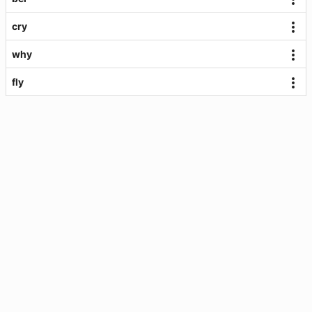
cry
why
fly