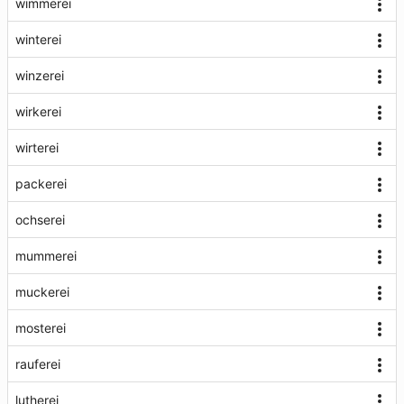
wimmerei
winterei
winzerei
wirkerei
wirterei
packerei
ochserei
mummerei
muckerei
mosterei
rauferei
lutherei