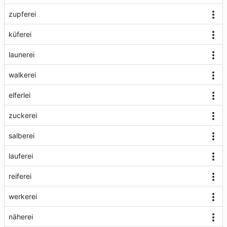
zupferei
küferei
launerei
walkerei
elferlei
zuckerei
salberei
lauferei
reiferei
werkerei
näherei