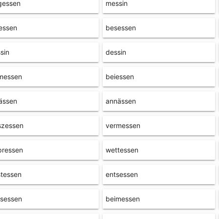
gessen
messin
essen
besessen
sin
dessin
messen
beiessen
ässen
annässen
szessen
vermessen
pressen
wettessen
tessen
entsessen
asessen
beimessen