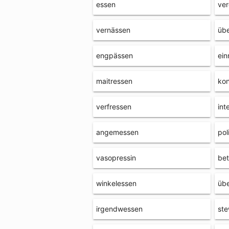
essen
ve
vernässen
üb
engpässen
ein
maitressen
ko
verfressen
int
angemessen
pol
vasopressin
bet
winkelessen
üb
irgendwessen
st