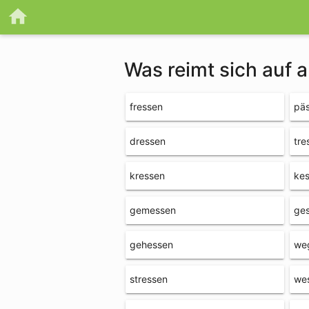
Was reimt sich auf 
fressen
pä
dressen
tre
kressen
ke
gemessen
ge
gehessen
we
stressen
we