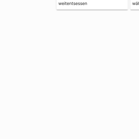
weitentsessen
wä