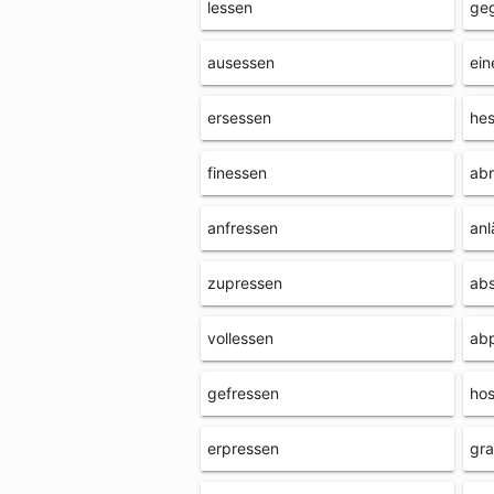
lessen
ge
ausessen
ein
ersessen
hes
finessen
ab
anfressen
anl
zupressen
ab
vollessen
ab
gefressen
hos
erpressen
gr