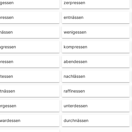
rgessen
zerpressen
eressen
entnässen
nässen
wenigessen
ngressen
kompressen
eressen
abendessen
itessen
nachlässen
tnässen
raffinessen
ergessen
unterdessen
ewardessen
durchnässen