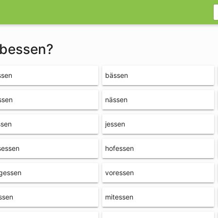
abessen?
ssen
bässen
ssen
nässen
ssen
jessen
sessen
hofessen
gessen
voressen
ssen
mitessen