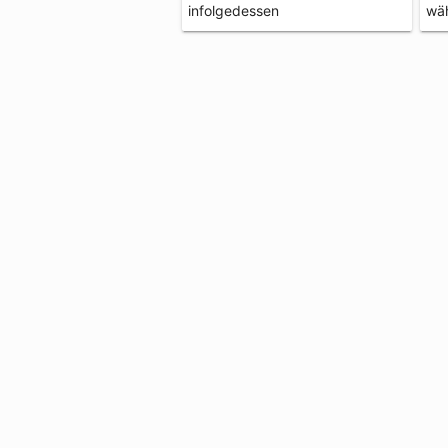
infolgedessen
wä