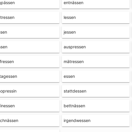
gpässen
entnässen
tressen
lessen
ssen
jessen
ssen
auspressen
fressen
mätressen
tagessen
essen
opressin
stattdessen
finessen
bettnässen
rchnässen
irgendwessen