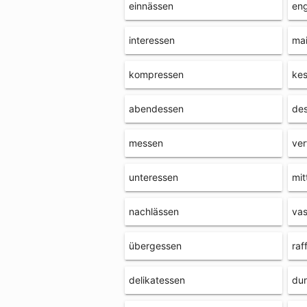
einnässen
en
interessen
mai
kompressen
ke
abendessen
de
messen
ver
unteressen
mit
nachlässen
vas
übergessen
raf
delikatessen
du