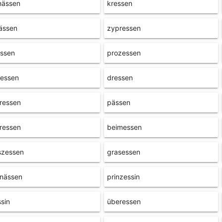
nässen
kressen
ässen
zypressen
essen
prozessen
tessen
dressen
ressen
pässen
ressen
beimessen
szessen
grasessen
rnässen
prinzessin
sin
überessen