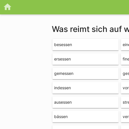
Was reimt sich auf
besessen
ein
ersessen
fin
gemessen
ge
indessen
vo
ausessen
str
bässen
ve