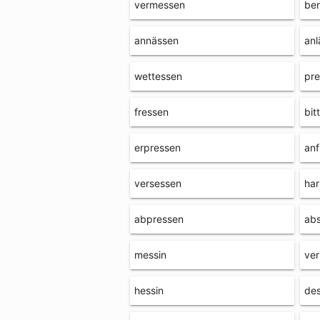
vermessen
be
annässen
anl
wettessen
pr
fressen
bit
erpressen
anf
versessen
har
abpressen
ab
messin
ve
hessin
des