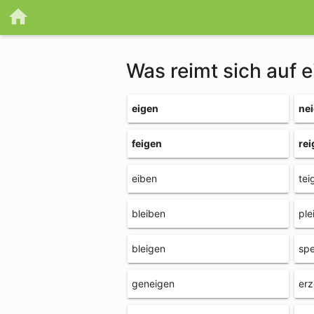
Was reimt sich auf 
eigen
ne
feigen
rei
eiben
tei
bleiben
ple
bleigen
sp
geneigen
erz