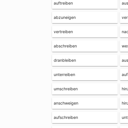
auftreiben
aus
abzuneigen
ver
vertreiben
nac
abschreiben
we
dranbleiben
aus
unterreiben
auf
umschreiben
hin
anschweigen
hin
aufschreiben
unt