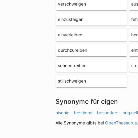
verschweigen
au
einzusteigen
feh
einverleiben
her
durchzureiben
ent
schneetreiben
str
stillschweigen
Synonyme für eigen
nischig
-
bestimmt
-
besonders
-
originell
Alle Synonyme gibts bei
OpenThesaurus
.