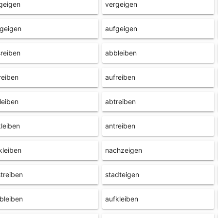
geigen
vergeigen
geigen
aufgeigen
reiben
abbleiben
reiben
aufreiben
leiben
abtreiben
leiben
antreiben
kleiben
nachzeigen
treiben
stadteigen
bleiben
aufkleiben