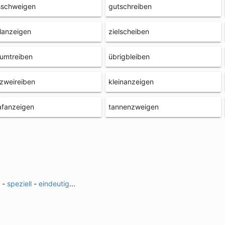
sschweigen
gutschreiben
lanzeigen
zielscheiben
umtreiben
übrigbleiben
zweireiben
kleinanzeigen
afanzeigen
tannenzweigen
-
speziell
-
eindeutig
...