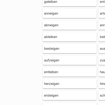
geleiben
ent
anneigen
art
abneigen
anr
ableiben
bel
besteigen
au
aufzeigen
zus
entleiben
ha
herzeigen
hin
ersteigen
sc