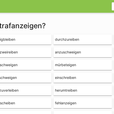
strafanzeigen?
igbleiben
durchzureiben
zweireiben
anzuschweigen
rschweigen
mürbeteigen
schweigen
einschreiben
zuverleiben
herumtreiben
lscheiben
fehlanzeigen