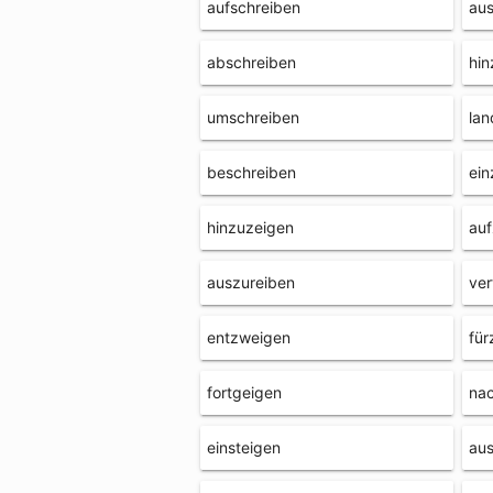
aufschreiben
au
abschreiben
hin
umschreiben
lan
beschreiben
ein
hinzuzeigen
auf
auszureiben
ver
entzweigen
für
fortgeigen
na
einsteigen
aus