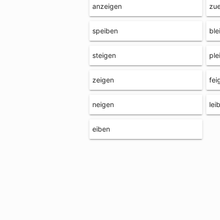
anzeigen
zu
speiben
ble
steigen
ple
zeigen
fei
neigen
lei
eiben