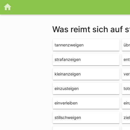
Was reimt sich auf 
tannenzweigen
übr
strafanzeigen
ent
kleinanzeigen
ve
einzusteigen
tot
einverleiben
ein
stillschweigen
zie