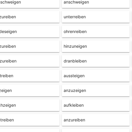
sschweigen
anschweigen
zureiben
unterreiben
deseigen
ohrenreiben
zureiben
hinzuneigen
zureiben
dranbleiben
treiben
aussteigen
zeigen
anzuzeigen
chzeigen
aufkleiben
treiben
anzureiben