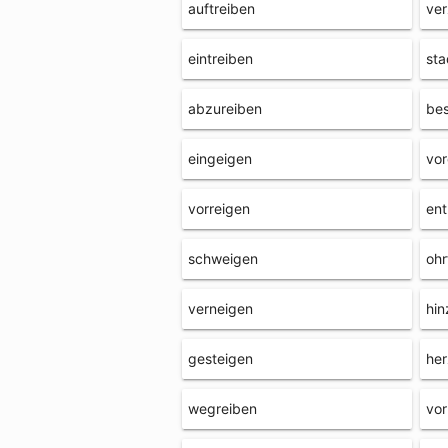
auftreiben
ve
eintreiben
sta
abzureiben
bes
eingeigen
vor
vorreigen
ent
schweigen
ohr
verneigen
hin
gesteigen
her
wegreiben
vor