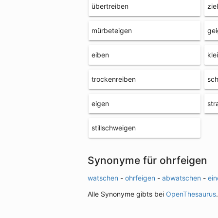
übertreiben
zie
mürbeteigen
ge
eiben
kle
trockenreiben
sch
eigen
str
stillschweigen
Synonyme für ohrfeigen
watschen
-
ohrfeigen
-
abwatschen
-
ein
Alle Synonyme gibts bei
OpenThesaurus
.