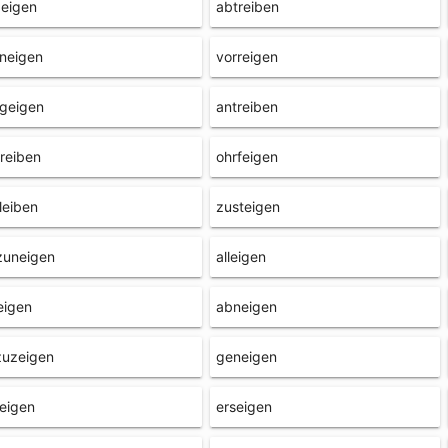
beigen
abtreiben
neigen
vorreigen
geigen
antreiben
reiben
ohrfeigen
leiben
zusteigen
zuneigen
alleigen
eigen
abneigen
zuzeigen
geneigen
eigen
erseigen