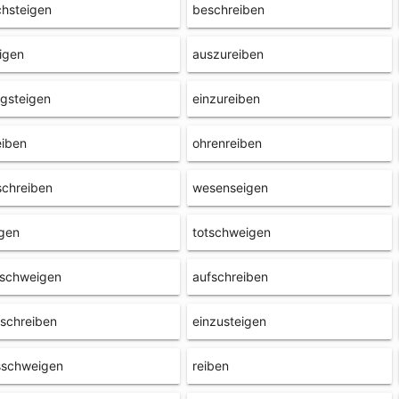
hsteigen
beschreiben
igen
auszureiben
gsteigen
einzureiben
eiben
ohrenreiben
schreiben
wesenseigen
gen
totschweigen
rschweigen
aufschreiben
schreiben
einzusteigen
sschweigen
reiben