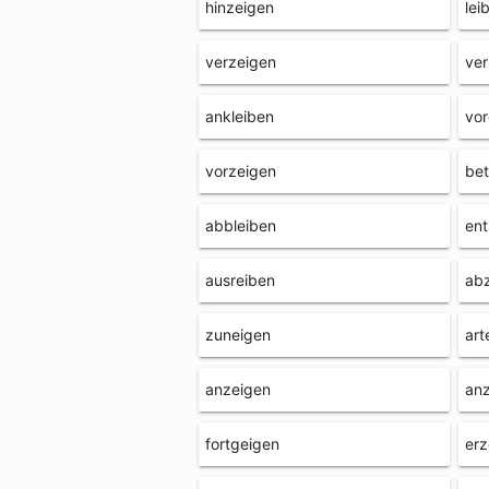
hinzeigen
lei
verzeigen
ver
ankleiben
vor
vorzeigen
bet
abbleiben
ent
ausreiben
ab
zuneigen
art
anzeigen
an
fortgeigen
erz