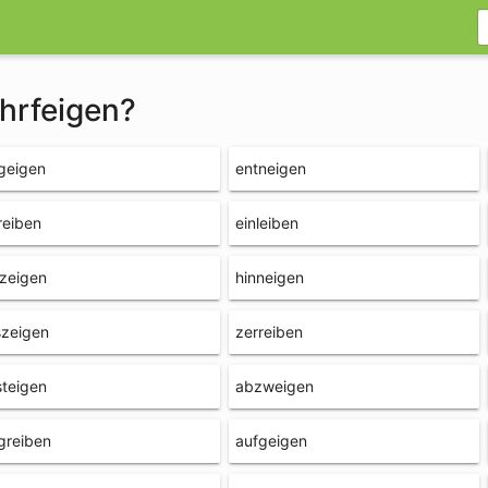
ohrfeigen?
geigen
entneigen
reiben
einleiben
zeigen
hinneigen
szeigen
zerreiben
teigen
abzweigen
greiben
aufgeigen