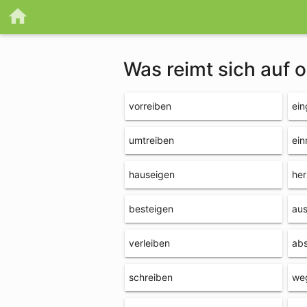
Was reimt sich auf 
vorreiben
ein
umtreiben
ein
hauseigen
her
besteigen
au
verleiben
abs
schreiben
we