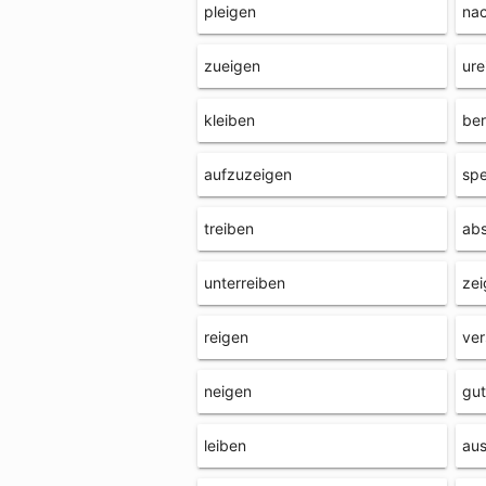
pleigen
nac
zueigen
ure
kleiben
ber
aufzuzeigen
sp
treiben
ab
unterreiben
zei
reigen
ve
neigen
gut
leiben
au