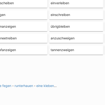
lscheiben
einverleiben
igen
einschreiben
inanzeigen
übrigbleiben
neetreiben
anzuschweigen
afanzeigen
tannenzweigen
e fegen
-
runterhauen
-
eine kleben
...