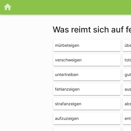
Was reimt sich auf 
mürbeteigen
übe
verschweigen
tot
untertreiben
gut
fehlanzeigen
au
strafanzeigen
ab
aufzuzeigen
ent