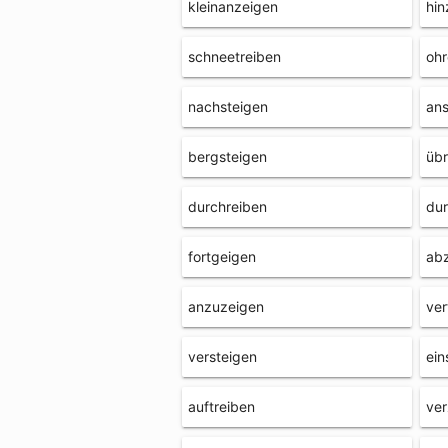
kleinanzeigen
hin
schneetreiben
ohr
nachsteigen
an
bergsteigen
übr
durchreiben
dur
fortgeigen
ab
anzuzeigen
ver
versteigen
ein
auftreiben
ve