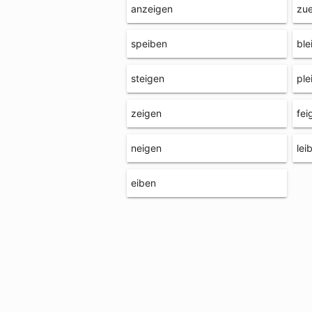
anzeigen
zu
speiben
ble
steigen
ple
zeigen
fei
neigen
lei
eiben