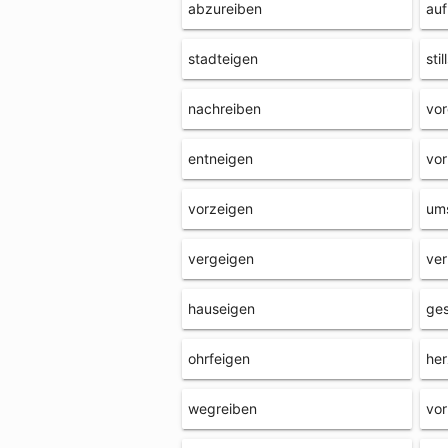
abzureiben
auf
stadteigen
sti
nachreiben
vor
entneigen
vor
vorzeigen
um
vergeigen
ver
hauseigen
ges
ohrfeigen
her
wegreiben
vor