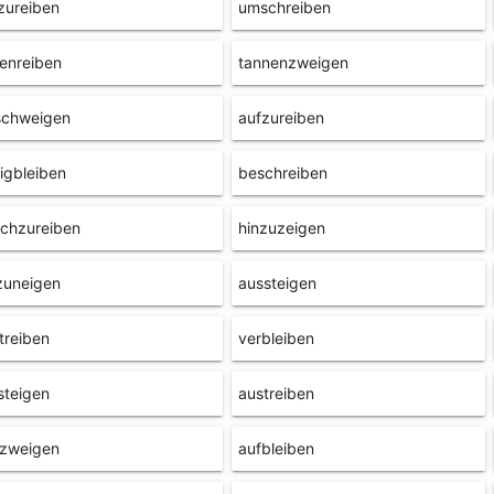
zureiben
umschreiben
enreiben
tannenzweigen
schweigen
aufzureiben
igbleiben
beschreiben
chzureiben
hinzuzeigen
zuneigen
aussteigen
treiben
verbleiben
steigen
austreiben
rzweigen
aufbleiben