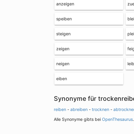
anzeigen
zu
speiben
ble
steigen
ple
zeigen
fei
neigen
lei
eiben
Synonyme für trockenreib
reiben
-
abreiben
-
trocknen
-
abtrockne
Alle Synonyme gibts bei
OpenThesaurus
.