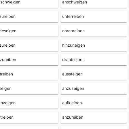
sschweigen
anschweigen
zureiben
unterreiben
deseigen
ohrenreiben
zureiben
hinzuneigen
zureiben
dranbleiben
treiben
aussteigen
zeigen
anzuzeigen
chzeigen
aufkleiben
treiben
anzureiben