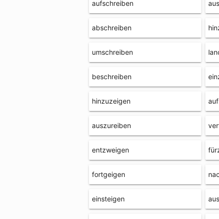
aufschreiben
au
abschreiben
hin
umschreiben
lan
beschreiben
ein
hinzuzeigen
auf
auszureiben
ver
entzweigen
für
fortgeigen
na
einsteigen
aus