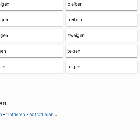
eigen
bleiben
igen
treiben
igen
zweigen
gen
teigen
ben
reigen
en
n
-
frottieren
-
abfrottieren
...