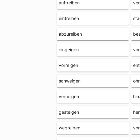
auftreiben
ve
eintreiben
sta
abzureiben
bes
eingeigen
vor
vorreigen
ent
schweigen
ohr
verneigen
hin
gesteigen
her
wegreiben
vor