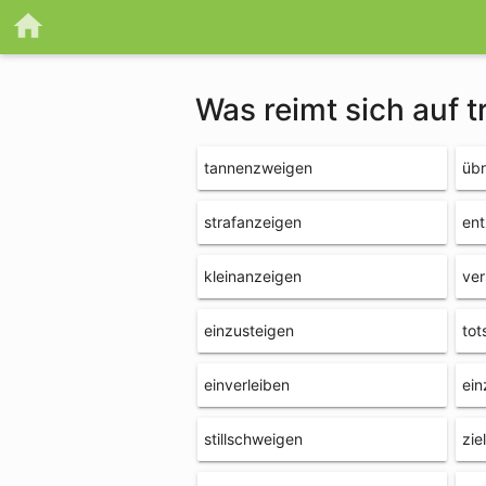
Was reimt sich auf 
tannenzweigen
übr
strafanzeigen
ent
kleinanzeigen
ve
einzusteigen
tot
einverleiben
ein
stillschweigen
zie