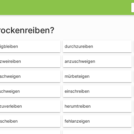
trockenreiben?
igbleiben
durchzureiben
zweireiben
anzuschweigen
rschweigen
mürbeteigen
schweigen
einschreiben
zuverleiben
herumtreiben
lscheiben
fehlanzeigen