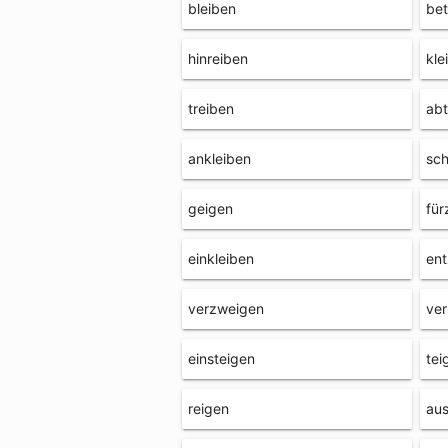
bleiben
bet
hinreiben
kle
treiben
abt
ankleiben
sch
geigen
für
einkleiben
en
verzweigen
ver
einsteigen
tei
reigen
aus