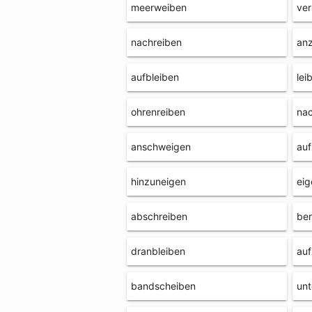
meerweiben
ver
nachreiben
an
aufbleiben
lei
ohrenreiben
nac
anschweigen
auf
hinzuneigen
eig
abschreiben
ber
dranbleiben
au
bandscheiben
unt