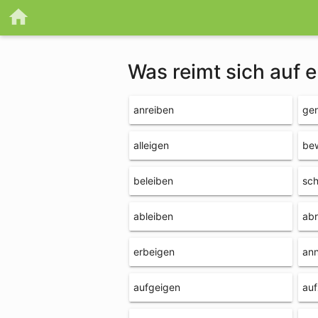
Was reimt sich auf 
anreiben
ge
alleigen
be
beleiben
sc
ableiben
abr
erbeigen
an
aufgeigen
auf