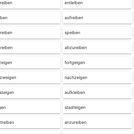
reiben
entleiben
iben
aufreiben
reiben
speiben
reiben
abzureiben
zeigen
fortgeigen
tzweigen
nachzeigen
steigen
aufkleiben
gen
stadteigen
treiben
anzureiben