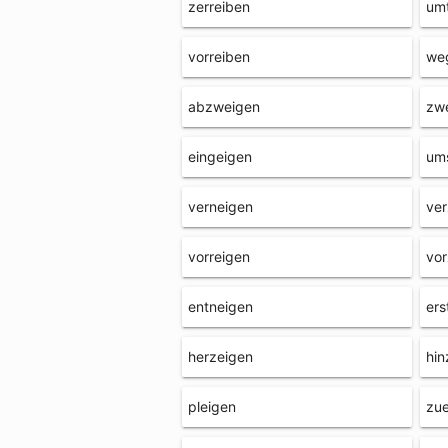
zerreiben
umt
vorreiben
we
abzweigen
zw
eingeigen
um
verneigen
ver
vorreigen
vor
entneigen
ers
herzeigen
hin
pleigen
zu