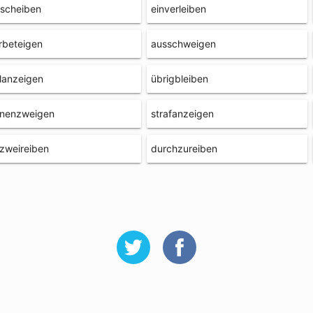
lscheiben
einverleiben
rbeteigen
ausschweigen
lanzeigen
übrigbleiben
nnenzweigen
strafanzeigen
zweireiben
durchzureiben