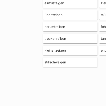
einzusteigen
zie
übertreiben
mü
herumtreiben
feh
trockenreiben
ta
kleinanzeigen
ent
stillschweigen