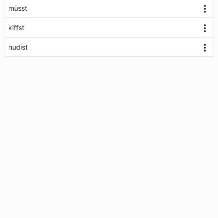
müsst
kiffst
nudist