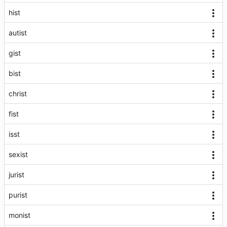
hist
autist
gist
bist
christ
fist
isst
sexist
jurist
purist
monist