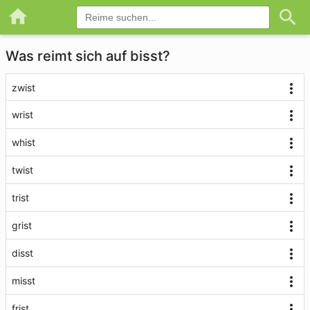
Was reimt sich auf bisst?
zwist
wrist
whist
twist
trist
grist
disst
misst
frist