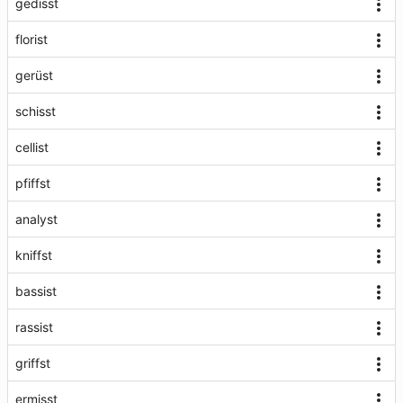
gedisst
florist
gerüst
schisst
cellist
pfiffst
analyst
kniffst
bassist
rassist
griffst
ermisst