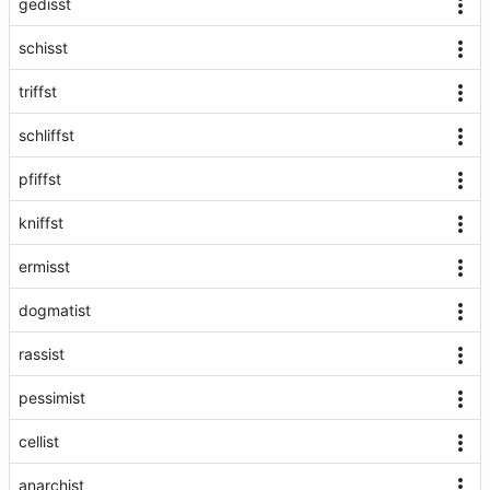
gedisst
schisst
triffst
schliffst
pfiffst
kniffst
ermisst
dogmatist
rassist
pessimist
cellist
anarchist