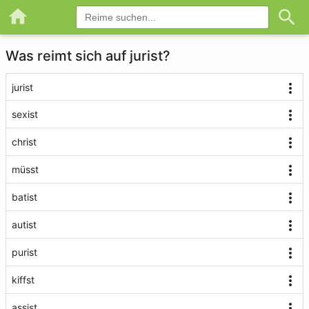
Was reimt sich auf jurist?
jurist
sexist
christ
müsst
batist
autist
purist
kiffst
assist