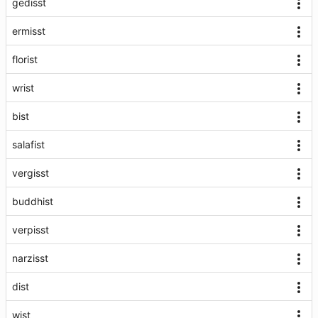
gedisst
ermisst
florist
wrist
bist
salafist
vergisst
buddhist
verpisst
narzisst
dist
wist