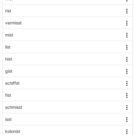
rist
vermisst
mist
list
hist
gist
schiffst
fist
schmisst
isst
kolonist