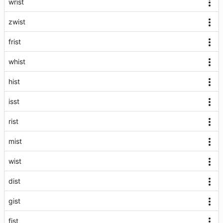
wrist
zwist
frist
whist
hist
isst
rist
mist
wist
dist
gist
fist