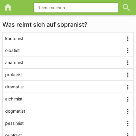
Was reimt sich auf sopranist?
kantonist
ölbatist
anarchist
prokurist
dramatist
alchimist
dogmatist
pessimist
publizist