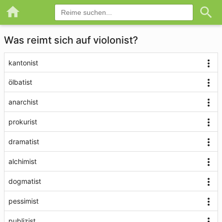
Was reimt sich auf violonist?
kantonist
ölbatist
anarchist
prokurist
dramatist
alchimist
dogmatist
pessimist
publizist