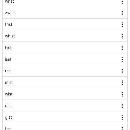
wrist
zwist
frist
whist
hist
isst
rist
mist
wist
dist
gist
fist