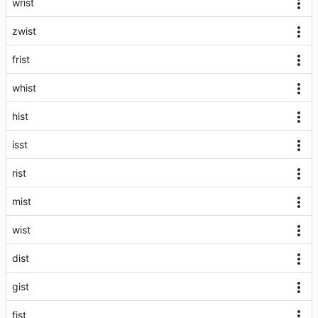
wrist
zwist
frist
whist
hist
isst
rist
mist
wist
dist
gist
fist