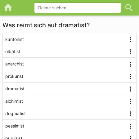
Was reimt sich auf dramatist?
kantonist
ölbatist
anarchist
prokurist
dramatist
alchimist
dogmatist
pessimist
publizist