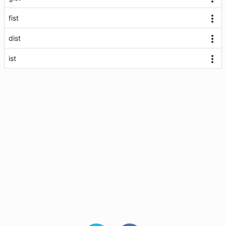
fist
dist
ist