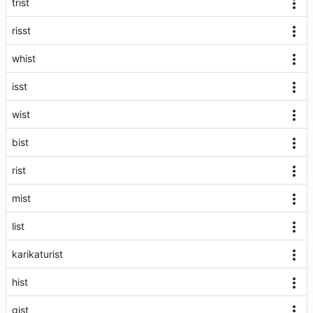
trist
risst
whist
isst
wist
bist
rist
mist
list
karikaturist
hist
gist