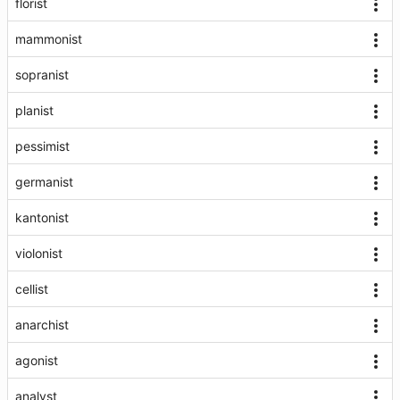
florist
mammonist
sopranist
planist
pessimist
germanist
kantonist
violonist
cellist
anarchist
agonist
analyst