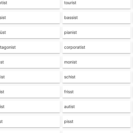
tist
tourist
sist
bassist
üst
pianist
tagonist
corporatist
st
monist
ist
schist
ist
frisst
ist
autist
st
pisst