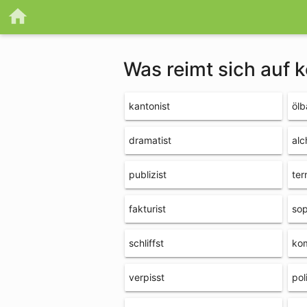
Was reimt sich auf
kantonist
ölb
dramatist
alc
publizist
ter
fakturist
sop
schliffst
ko
verpisst
pol