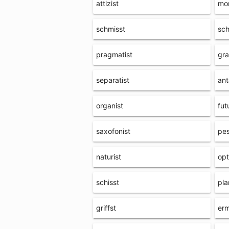
attizist
mon
schmisst
sch
pragmatist
gr
separatist
ant
organist
fut
saxofonist
pes
naturist
opt
schisst
pla
griffst
erm