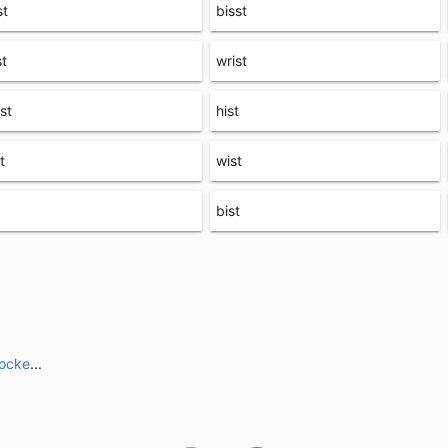
st
bisst
st
wrist
st
hist
t
wist
bist
socke
...