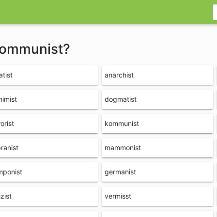
 kommunist?
atist
anarchist
himist
dogmatist
rorist
kommunist
ranist
mammonist
mponist
germanist
izist
vermisst