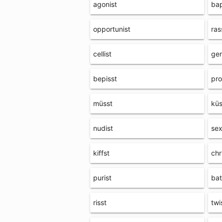
agonist
bap
opportunist
ras
cellist
ger
bepisst
pro
müsst
küs
nudist
sex
kiffst
chr
purist
bat
risst
twi