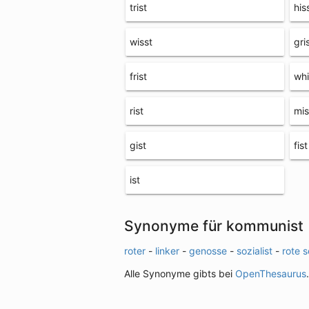
trist
his
wisst
gri
frist
whi
rist
mis
gist
fist
ist
Synonyme für kommunist
roter
-
linker
-
genosse
-
sozialist
-
rote 
Alle Synonyme gibts bei
OpenThesaurus
.