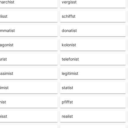
archist
vergisst
lisst
schiffst
ammatist
donatist
agonist
kolonist
urist
telefonist
ssimist
legitimist
imist
statist
nist
pfiffst
isst
realist