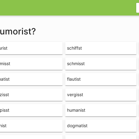
humorist?
urist
schiffst
misst
schmisst
atist
flautist
zisst
vergisst
pisst
humanist
nist
dogmatist