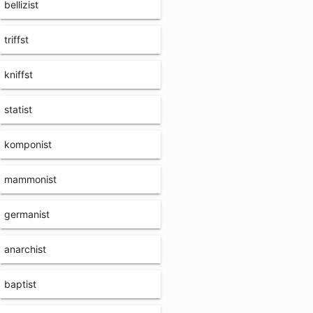
bellizist
triffst
kniffst
statist
komponist
mammonist
germanist
anarchist
baptist