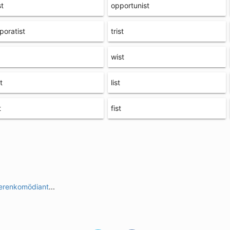
st
opportunist
poratist
trist
wist
t
list
t
fist
erenkomödiant
...