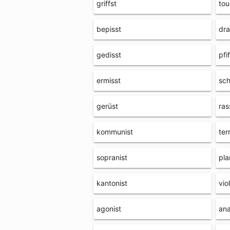
griffst
tou
bepisst
dra
gedisst
pfi
ermisst
sch
gerüst
ras
kommunist
ter
sopranist
pla
kantonist
vio
agonist
ana