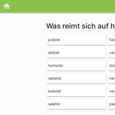
Was reimt sich auf 
polizist
fut
attizist
ver
humorist
don
satanist
nar
kolonist
ver
salafist
pia