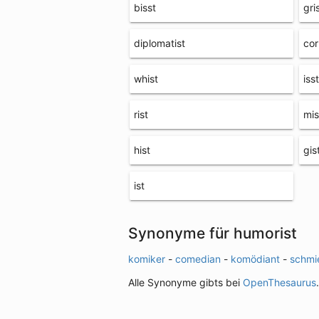
bisst
gri
diplomatist
cor
whist
isst
rist
mis
hist
gis
ist
Synonyme für humorist
komiker
-
comedian
-
komödiant
-
schmi
Alle Synonyme gibts bei
OpenThesaurus
.