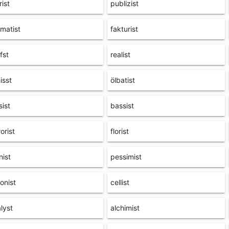
rist
publizist
matist
fakturist
ffst
realist
isst
ölbatist
sist
bassist
rorist
florist
nist
pessimist
lonist
cellist
lyst
alchimist