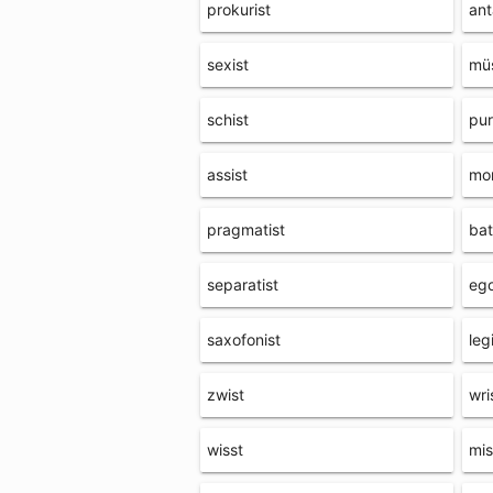
prokurist
ant
sexist
mü
schist
pur
assist
mon
pragmatist
bat
separatist
ego
saxofonist
leg
zwist
wri
wisst
mis