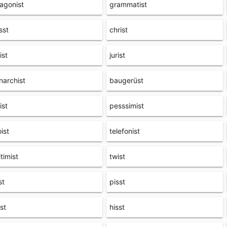
agonist
grammatist
sst
christ
ist
jurist
archist
baugerüst
ist
pesssimist
ist
telefonist
itimist
twist
st
pisst
st
hisst