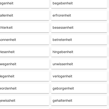
egenheit
begebenheit
allenheit
erfrorenheit
hterkeit
besessenheit
onnenheit
betretenheit
iesenheit
hingebenheit
rwegenheit
unwissenheit
legenheit
verlogenheit
wordenheit
geborgenheit
ewissheit
gehaltenheit