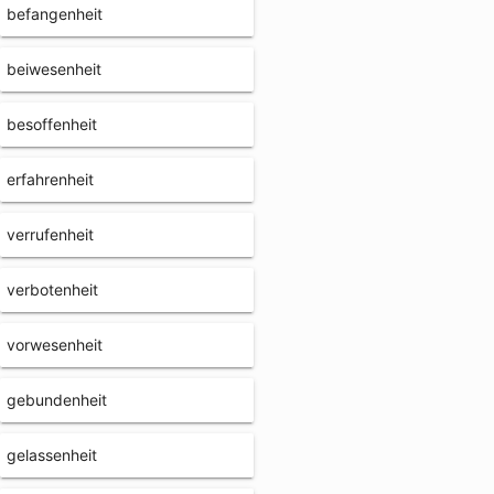
befangenheit
beiwesenheit
besoffenheit
erfahrenheit
verrufenheit
verbotenheit
vorwesenheit
gebundenheit
gelassenheit