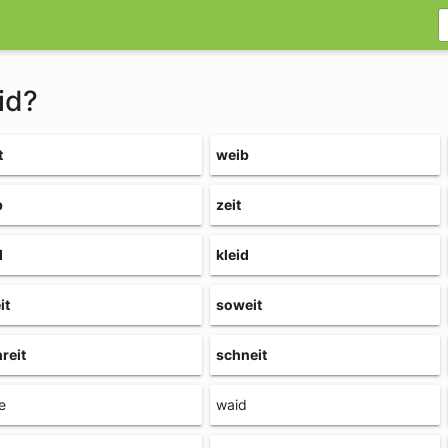
id?
t
weib
b
zeit
d
kleid
it
soweit
reit
schneit
e
waid