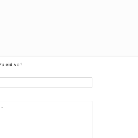
 zu
eid
vor!