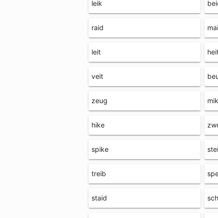
leik
bei
raid
ma
leit
hei
veit
be
zeug
mi
hike
zw
spike
ste
treib
spe
staid
sch