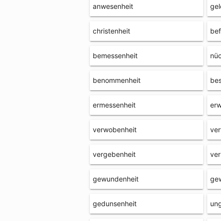
anwesenheit
gel
christenheit
bef
bemessenheit
nüc
benommenheit
bes
ermessenheit
erw
verwobenheit
ve
vergebenheit
ver
gewundenheit
ge
gedunsenheit
ung