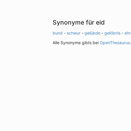
Synonyme für eid
bund
-
schwur
-
gelübde
-
gelöbnis
-
ehr
Alle Synonyme gibts bei
OpenThesaurus
.