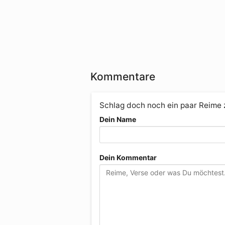
Kommentare
Schlag doch noch ein paar Reime
Dein Name
Dein Kommentar