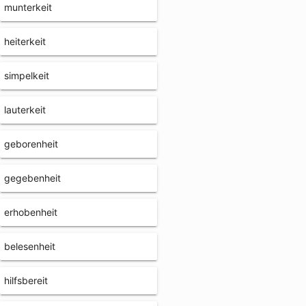
munterkeit
heiterkeit
simpelkeit
lauterkeit
geborenheit
gegebenheit
erhobenheit
belesenheit
hilfsbereit