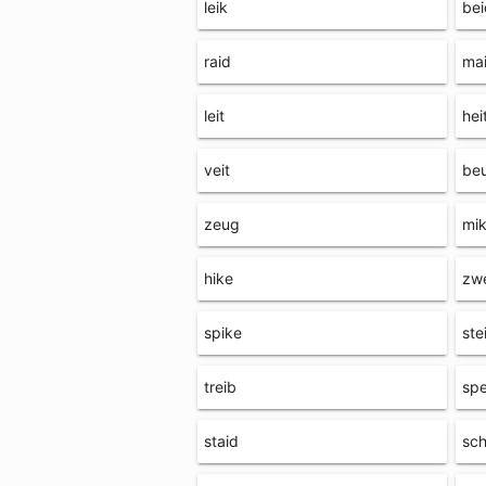
leik
bei
raid
ma
leit
hei
veit
be
zeug
mi
hike
zw
spike
ste
treib
spe
staid
sch