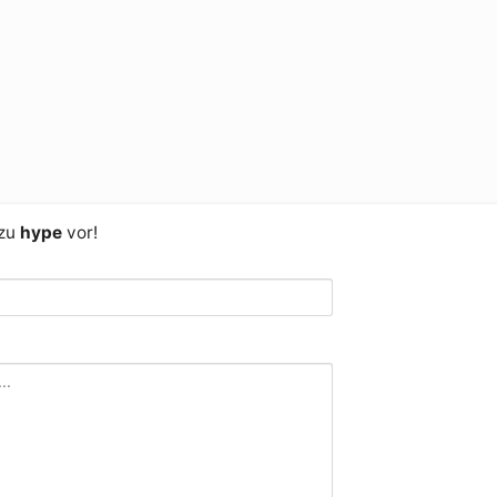
 zu
hype
vor!