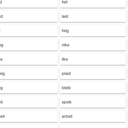
d
feit
id
laid
t
feig
ug
nike
ke
like
eig
plaid
ig
bleib
it
speik
eit
arbeit