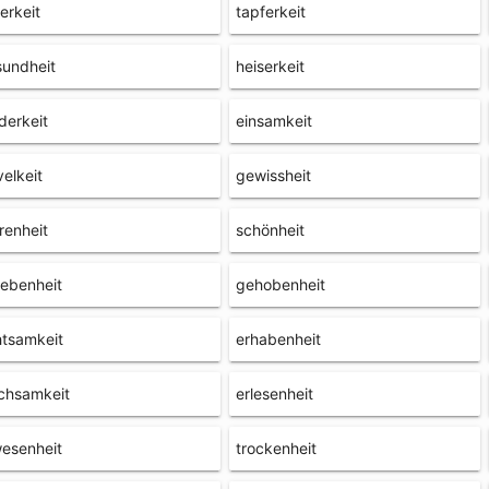
terkeit
tapferkeit
undheit
heiserkeit
derkeit
einsamkeit
velkeit
gewissheit
renheit
schönheit
ebenheit
gehobenheit
tsamkeit
erhabenheit
chsamkeit
erlesenheit
esenheit
trockenheit