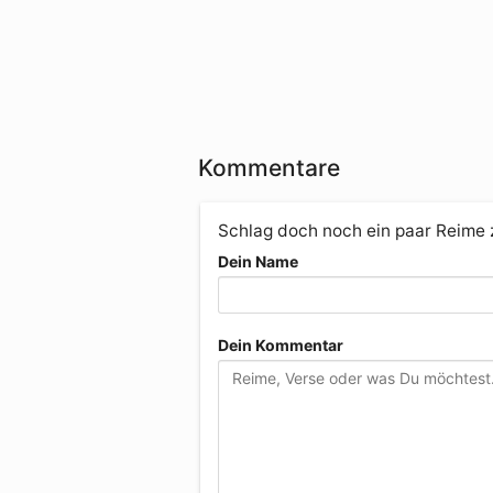
Kommentare
Schlag doch noch ein paar Reime
Dein Name
Dein Kommentar