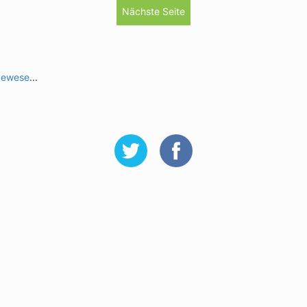
Nächste Seite
gewese
...