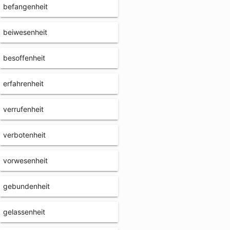
befangenheit
beiwesenheit
besoffenheit
erfahrenheit
verrufenheit
verbotenheit
vorwesenheit
gebundenheit
gelassenheit