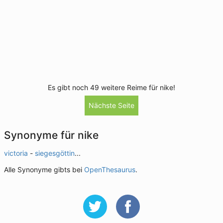
Es gibt noch 49 weitere Reime für nike!
Nächste Seite
Synonyme für nike
victoria
-
siegesgöttin
...
Alle Synonyme gibts bei
OpenThesaurus
.