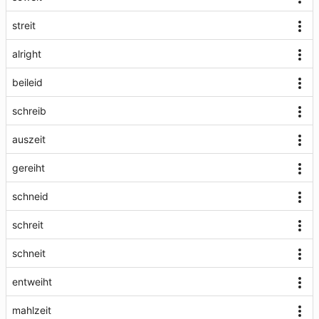
streit
alright
beileid
schreib
auszeit
gereiht
schneid
schreit
schneit
entweiht
mahlzeit