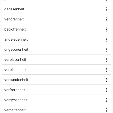
gerissenheit
verlorenheit
betroffenheit
angelegenheit
ungeborenheit
verbissenheit
verblasenheit
verbundenheit
verfrorenheit
vergessenheit
verhaltenheit