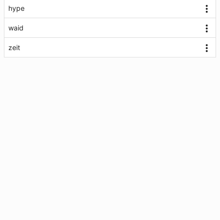
hype
waid
zeit