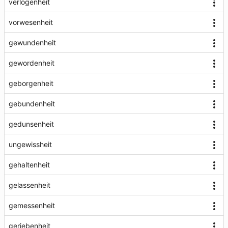
verlogenheit
vorwesenheit
gewundenheit
gewordenheit
geborgenheit
gebundenheit
gedunsenheit
ungewissheit
gehaltenheit
gelassenheit
gemessenheit
geriebenheit