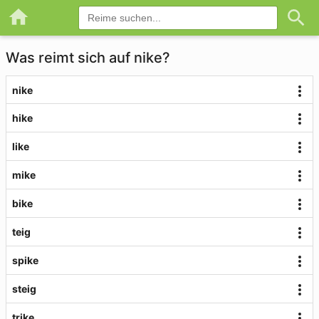
Was reimt sich auf nike?
nike
hike
like
mike
bike
teig
spike
steig
trike