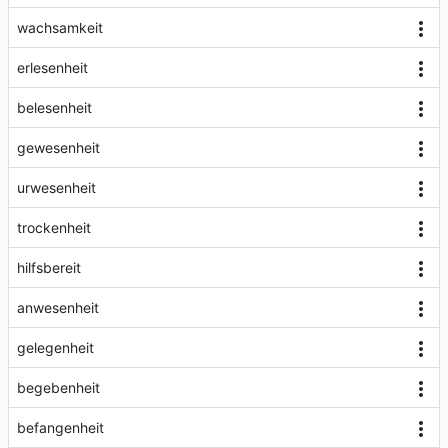
wachsamkeit
erlesenheit
belesenheit
gewesenheit
urwesenheit
trockenheit
hilfsbereit
anwesenheit
gelegenheit
begebenheit
befangenheit