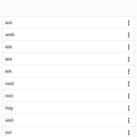
laid
weib
leib
leid
leik
neid
reid
feig
seid
reit