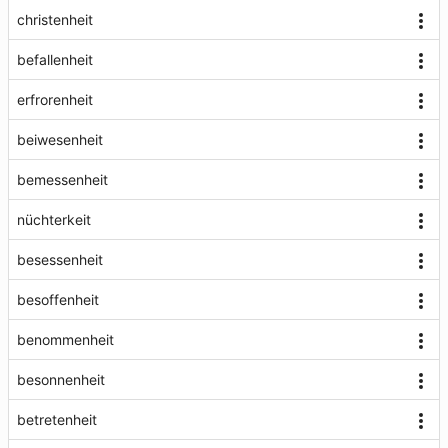
christenheit
befallenheit
erfrorenheit
beiwesenheit
bemessenheit
nüchterkeit
besessenheit
besoffenheit
benommenheit
besonnenheit
betretenheit