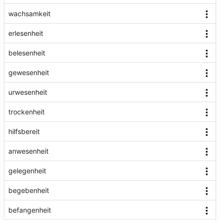
wachsamkeit
erlesenheit
belesenheit
gewesenheit
urwesenheit
trockenheit
hilfsbereit
anwesenheit
gelegenheit
begebenheit
befangenheit