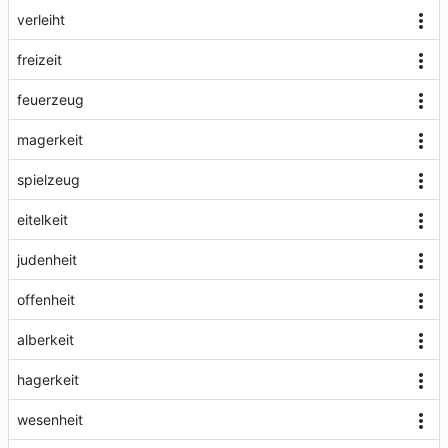
verleiht
freizeit
feuerzeug
magerkeit
spielzeug
eitelkeit
judenheit
offenheit
alberkeit
hagerkeit
wesenheit