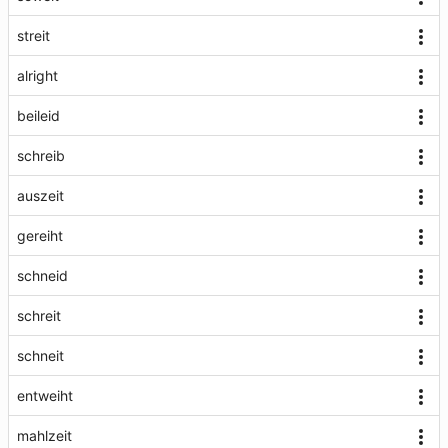
streit
alright
beileid
schreib
auszeit
gereiht
schneid
schreit
schneit
entweiht
mahlzeit