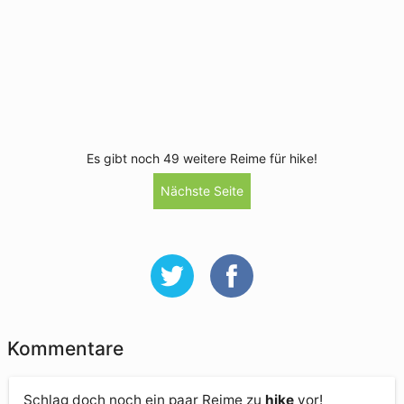
Es gibt noch 49 weitere Reime für hike!
Nächste Seite
Kommentare
Schlag doch noch ein paar Reime zu
hike
vor!