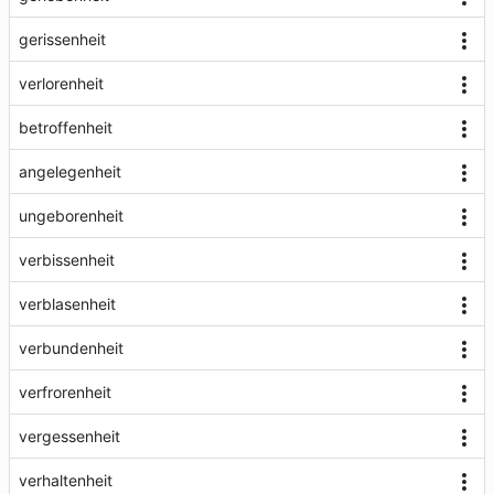
gerissenheit
verlorenheit
betroffenheit
angelegenheit
ungeborenheit
verbissenheit
verblasenheit
verbundenheit
verfrorenheit
vergessenheit
verhaltenheit