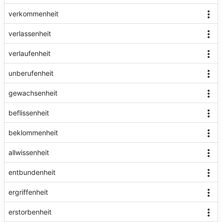
verkommenheit
verlassenheit
verlaufenheit
unberufenheit
gewachsenheit
beflissenheit
beklommenheit
allwissenheit
entbundenheit
ergriffenheit
erstorbenheit