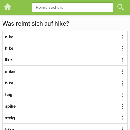
Was reimt sich auf hike?
nike
hike
like
mike
bike
teig
spike
steig
trike