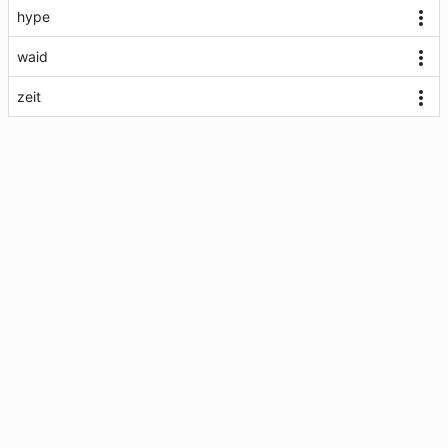
hype
waid
zeit