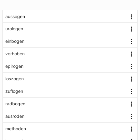
aussogen
urologen
einbogen
verhoben
epirogen
loszogen
zuflogen
radbogen
ausroden
methoden