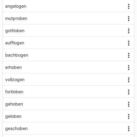
angelogen
mutproben
gottloben
aufflogen
bachbogen
erhoben
vollzogen
fortloben
gehoben
geloben
geschoben