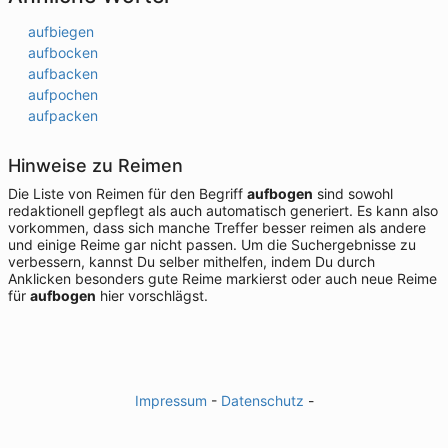
aufbiegen
aufbocken
aufbacken
aufpochen
aufpacken
Hinweise zu Reimen
Die Liste von Reimen für den Begriff
aufbogen
sind sowohl
redaktionell gepflegt als auch automatisch generiert. Es kann also
vorkommen, dass sich manche Treffer besser reimen als andere
und einige Reime gar nicht passen. Um die Suchergebnisse zu
verbessern, kannst Du selber mithelfen, indem Du durch
Anklicken besonders gute Reime markierst oder auch neue Reime
für
aufbogen
hier vorschlägst.
Impressum
-
Datenschutz
-