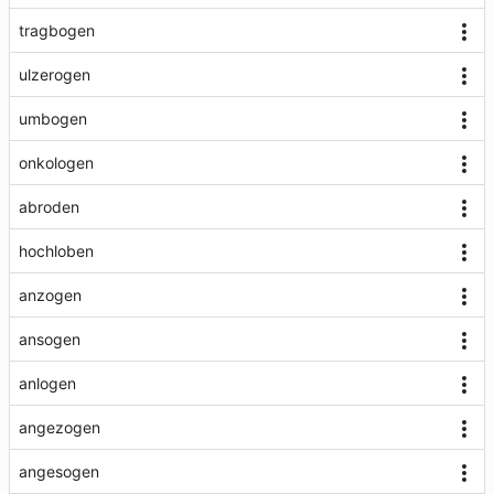
tragbogen
ulzerogen
umbogen
onkologen
abroden
hochloben
anzogen
ansogen
anlogen
angezogen
angesogen