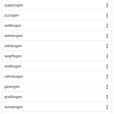
zugezogen
zuzogen
wellbogen
weinbogen
ziehbogen
wegflogen
wollbogen
zahnbogen
gewogen
gratbogen
somatogen