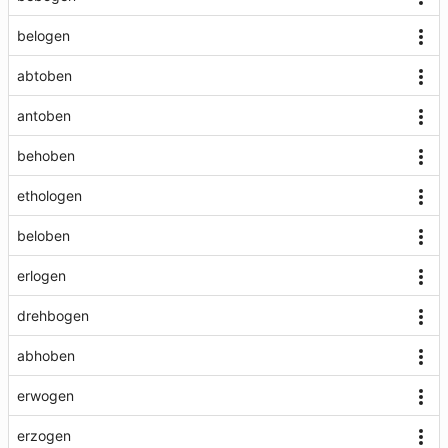
belogen
abtoben
antoben
behoben
ethologen
beloben
erlogen
drehbogen
abhoben
erwogen
erzogen