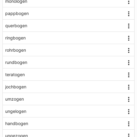
monologen
pappbogen
querbogen
ringbogen
rohrbogen
rundbogen
teratogen
jochbogen
umzogen
ungelogen
handbogen
ungezogen