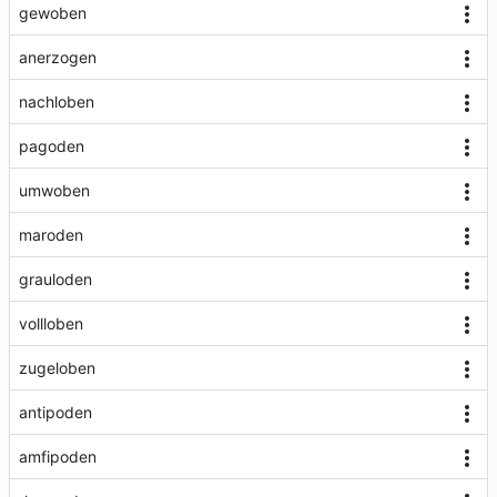
gewoben
anerzogen
nachloben
pagoden
umwoben
maroden
grauloden
vollloben
zugeloben
antipoden
amfipoden