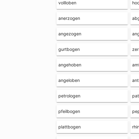
vollloben
ho
anerzogen
ab
angezogen
an
gurtbogen
zer
angehoben
am
angeloben
ant
petrologen
pa
pfeilbogen
pe
plattbogen
rhi