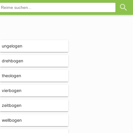
ungelogen
drehbogen
theologen
vierbogen
zeitbogen
wellbogen