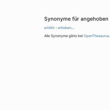
Synonyme für angehoben
erhöht
-
erhoben
...
Alle Synonyme gibts bei
OpenThesaurus
.