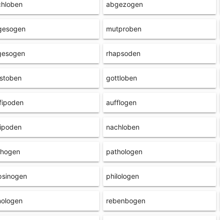
chloben
abgezogen
gesogen
mutproben
gesogen
rhapsoden
stoben
gottloben
fipoden
aufflogen
ipoden
nachloben
thogen
pathologen
psinogen
philologen
nologen
rebenbogen