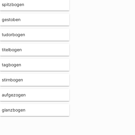
spitzbogen
gestoben
tudorbogen
titelbogen
tagbogen
stirnbogen
aufgezogen
glanzbogen