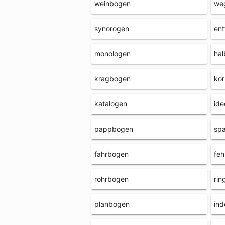
weinbogen
we
synorogen
ent
monologen
ha
kragbogen
ko
katalogen
ide
pappbogen
sp
fahrbogen
feh
rohrbogen
ri
planbogen
ind