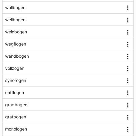
wollbogen
wellbogen
weinbogen
wegflogen
wandbogen
vollzogen
synorogen
entflogen
gradbogen
gratbogen
monologen