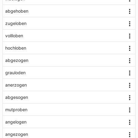
abgehoben
zugeloben
vollloben
hochloben
abgezogen
grauloden
anerzogen
abgesogen
mutproben
angelogen
angezogen