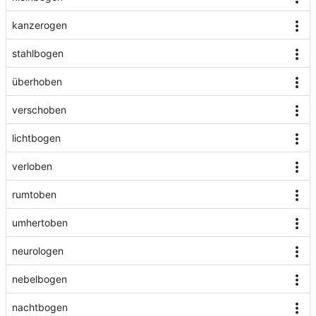
kanzerogen
stahlbogen
überhoben
verschoben
lichtbogen
verloben
rumtoben
umhertoben
neurologen
nebelbogen
nachtbogen