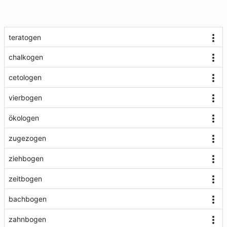
teratogen
chalkogen
cetologen
vierbogen
ökologen
zugezogen
ziehbogen
zeitbogen
bachbogen
zahnbogen