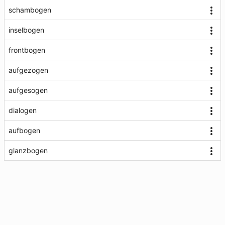
schambogen
inselbogen
frontbogen
aufgezogen
aufgesogen
dialogen
aufbogen
glanzbogen