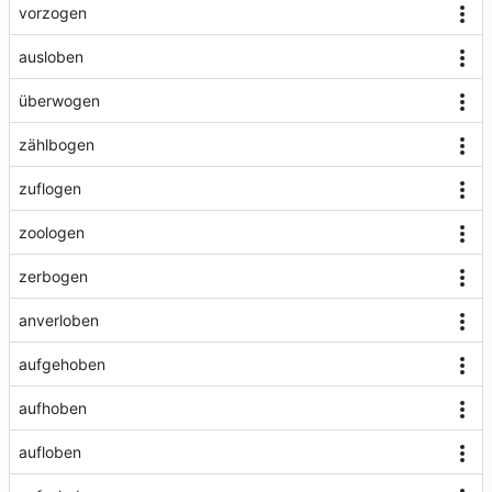
vorzogen
ausloben
überwogen
zählbogen
zuflogen
zoologen
zerbogen
anverloben
aufgehoben
aufhoben
aufloben