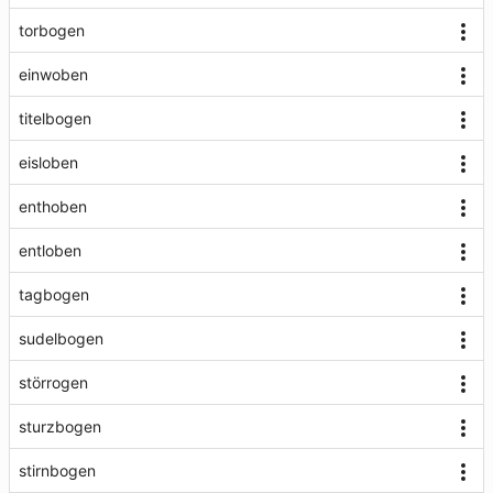
torbogen
einwoben
titelbogen
eisloben
enthoben
entloben
tagbogen
sudelbogen
störrogen
sturzbogen
stirnbogen