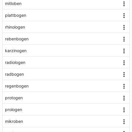
mitloben
plattbogen
rhinologen
rebenbogen
karzinogen
radiologen
radbogen
regenbogen
protogen
prologen
mikroben