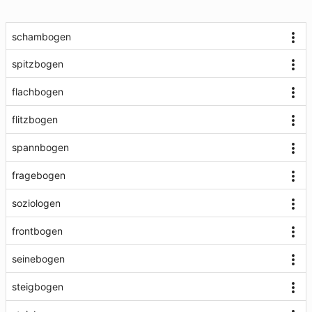
schambogen
spitzbogen
flachbogen
flitzbogen
spannbogen
fragebogen
soziologen
frontbogen
seinebogen
steigbogen