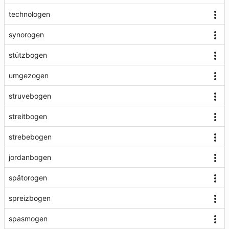
technologen
synorogen
stützbogen
umgezogen
struvebogen
streitbogen
strebebogen
jordanbogen
spätorogen
spreizbogen
spasmogen