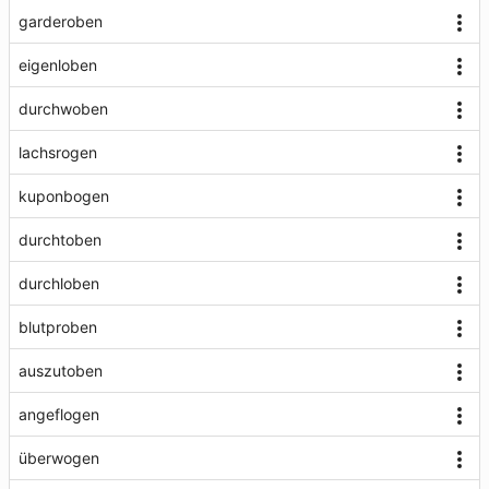
garderoben
eigenloben
durchwoben
lachsrogen
kuponbogen
durchtoben
durchloben
blutproben
auszutoben
angeflogen
überwogen