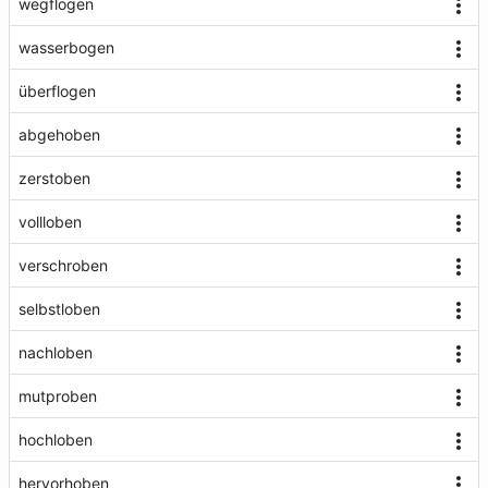
wegflogen
wasserbogen
überflogen
abgehoben
zerstoben
vollloben
verschroben
selbstloben
nachloben
mutproben
hochloben
hervorhoben