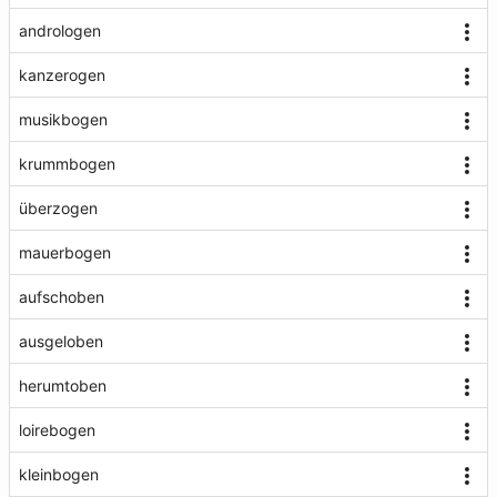
andrologen
kanzerogen
musikbogen
krummbogen
überzogen
mauerbogen
aufschoben
ausgeloben
herumtoben
loirebogen
kleinbogen