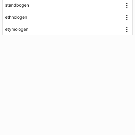
standbogen
ethnologen
etymologen