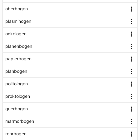
oberbogen
plasminogen
onkologen
planenbogen
papierbogen
planbogen
politologen
proktologen
querbogen
marmorbogen
rohrbogen