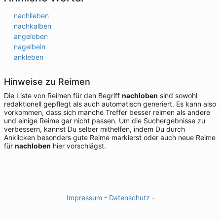
nachlieben
nachkalben
angeloben
nagelbein
ankleben
Hinweise zu Reimen
Die Liste von Reimen für den Begriff
nachloben
sind sowohl
redaktionell gepflegt als auch automatisch generiert. Es kann also
vorkommen, dass sich manche Treffer besser reimen als andere
und einige Reime gar nicht passen. Um die Suchergebnisse zu
verbessern, kannst Du selber mithelfen, indem Du durch
Anklicken besonders gute Reime markierst oder auch neue Reime
für
nachloben
hier vorschlägst.
Impressum
-
Datenschutz
-