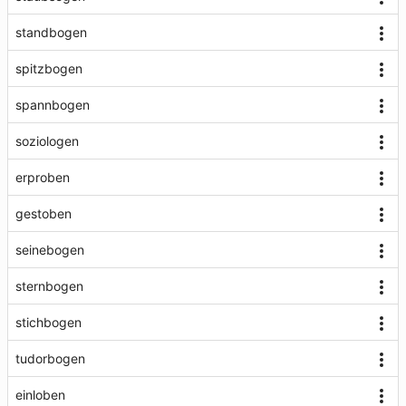
standbogen
spitzbogen
spannbogen
soziologen
erproben
gestoben
seinebogen
sternbogen
stichbogen
tudorbogen
einloben