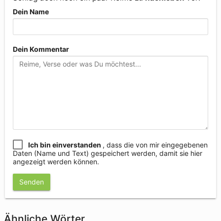
Dein Name
Dein Kommentar
Ich bin einverstanden
, dass die von mir eingegebenen
Daten (Name und Text) gespeichert werden, damit sie hier
angezeigt werden können.
Senden
Ähnliche Wörter