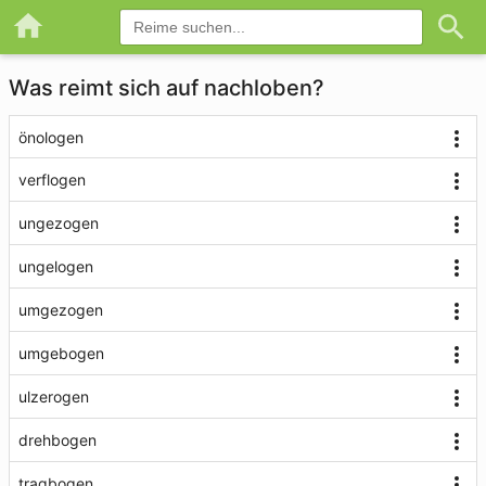
Was reimt sich auf nachloben?
önologen
verflogen
ungezogen
ungelogen
umgezogen
umgebogen
ulzerogen
drehbogen
tragbogen