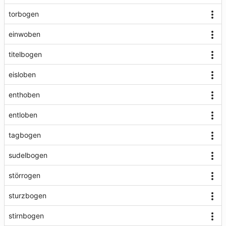
torbogen
einwoben
titelbogen
eisloben
enthoben
entloben
tagbogen
sudelbogen
störrogen
sturzbogen
stirnbogen