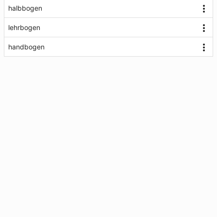
halbbogen
lehrbogen
handbogen