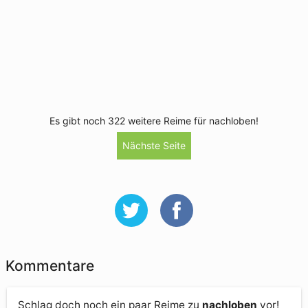
Es gibt noch 322 weitere Reime für nachloben!
Nächste Seite
Kommentare
Schlag doch noch ein paar Reime zu
nachloben
vor!