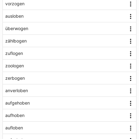
vorzogen
ausloben
überwogen
zählbogen
zuflogen
zoologen
zerbogen
anverloben
aufgehoben
aufhoben
aufloben