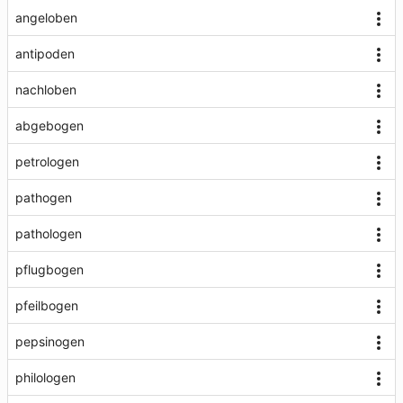
angeloben
antipoden
nachloben
abgebogen
petrologen
pathogen
pathologen
pflugbogen
pfeilbogen
pepsinogen
philologen