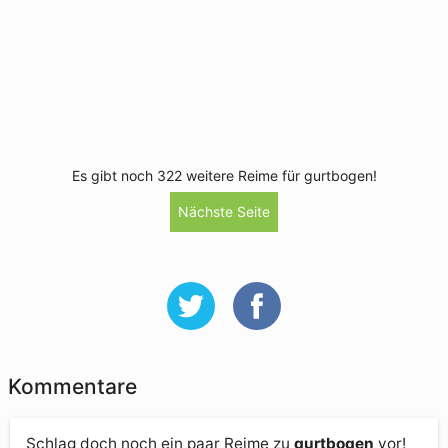
Es gibt noch 322 weitere Reime für gurtbogen!
Nächste Seite
Kommentare
Schlag doch noch ein paar Reime zu
gurtbogen
vor!