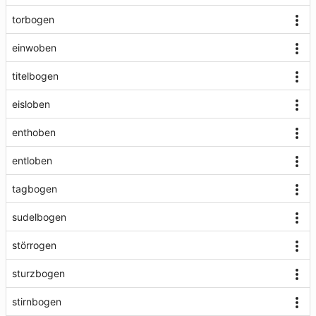
torbogen
einwoben
titelbogen
eisloben
enthoben
entloben
tagbogen
sudelbogen
störrogen
sturzbogen
stirnbogen