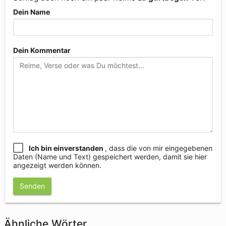
Dein Name
Dein Kommentar
Ich bin einverstanden
, dass die von mir eingegebenen
Daten (Name und Text) gespeichert werden, damit sie hier
angezeigt werden können.
Senden
Ähnliche Wörter