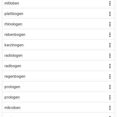
mitloben
plattbogen
rhinologen
rebenbogen
karzinogen
radiologen
radbogen
regenbogen
protogen
prologen
mikroben