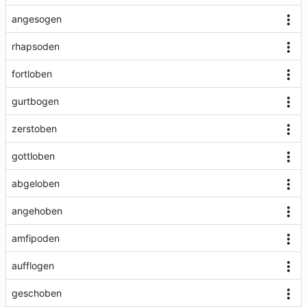
angesogen
rhapsoden
fortloben
gurtbogen
zerstoben
gottloben
abgeloben
angehoben
amfipoden
aufflogen
geschoben