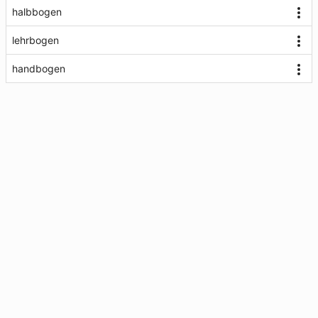
halbbogen
lehrbogen
handbogen