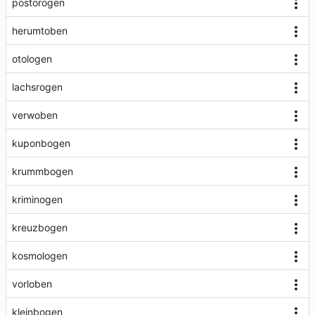
postorogen
herumtoben
otologen
lachsrogen
verwoben
kuponbogen
krummbogen
kriminogen
kreuzbogen
kosmologen
vorloben
kleinbogen