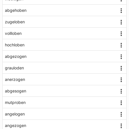
abgehoben
zugeloben
vollloben
hochloben
abgezogen
grauloden
anerzogen
abgesogen
mutproben
angelogen
angezogen