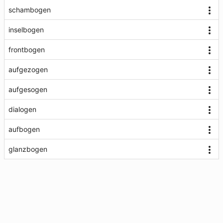
schambogen
inselbogen
frontbogen
aufgezogen
aufgesogen
dialogen
aufbogen
glanzbogen