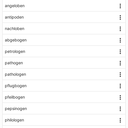
angeloben
antipoden
nachloben
abgebogen
petrologen
pathogen
pathologen
pflugbogen
pfeilbogen
pepsinogen
philologen