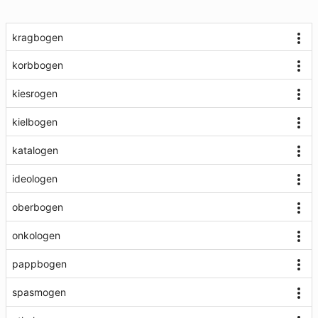
kragbogen
korbbogen
kiesrogen
kielbogen
katalogen
ideologen
oberbogen
onkologen
pappbogen
spasmogen