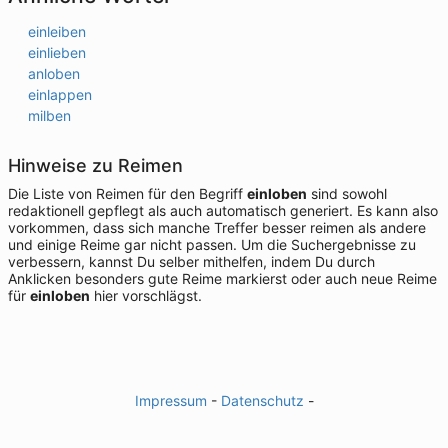
einleiben
einlieben
anloben
einlappen
milben
Hinweise zu Reimen
Die Liste von Reimen für den Begriff
einloben
sind sowohl
redaktionell gepflegt als auch automatisch generiert. Es kann also
vorkommen, dass sich manche Treffer besser reimen als andere
und einige Reime gar nicht passen. Um die Suchergebnisse zu
verbessern, kannst Du selber mithelfen, indem Du durch
Anklicken besonders gute Reime markierst oder auch neue Reime
für
einloben
hier vorschlägst.
Impressum
-
Datenschutz
-