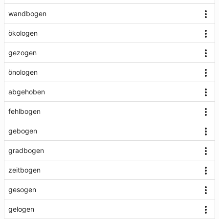
wandbogen
ökologen
gezogen
önologen
abgehoben
fehlbogen
gebogen
gradbogen
zeitbogen
gesogen
gelogen