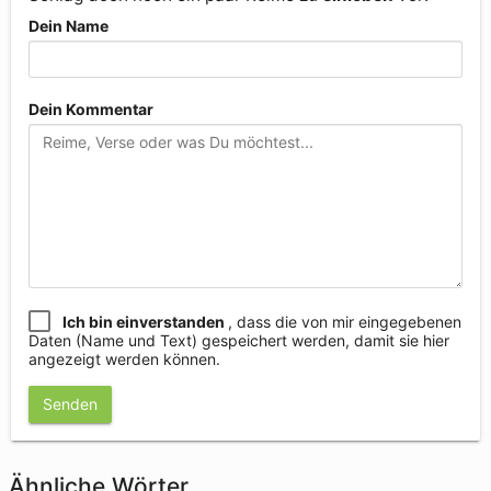
Dein Name
Dein Kommentar
Ich bin einverstanden
, dass die von mir eingegebenen
Daten (Name und Text) gespeichert werden, damit sie hier
angezeigt werden können.
Senden
Ähnliche Wörter