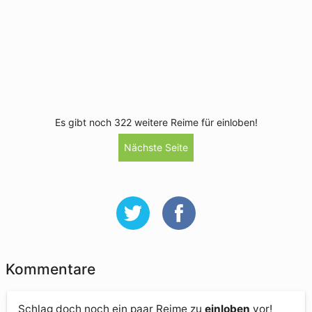
Es gibt noch 322 weitere Reime für einloben!
Nächste Seite
Kommentare
Schlag doch noch ein paar Reime zu
einloben
vor!