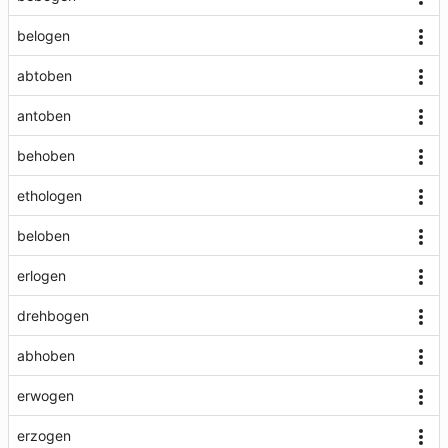
belogen
abtoben
antoben
behoben
ethologen
beloben
erlogen
drehbogen
abhoben
erwogen
erzogen