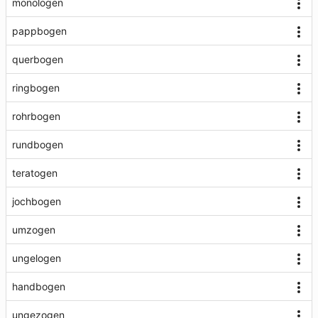
monologen
pappbogen
querbogen
ringbogen
rohrbogen
rundbogen
teratogen
jochbogen
umzogen
ungelogen
handbogen
ungezogen