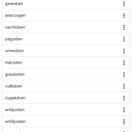
gewoben
anerzogen
nachloben
pagoden
umwoben
maroden
grauloden
vollloben
zugeloben
antipoden
amfipoden