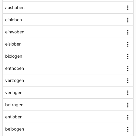
aushoben
einloben
einwoben
eisloben
biologen
enthoben
verzogen
verlogen
betrogen
entloben
beibogen