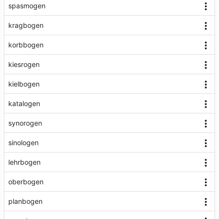
spasmogen
kragbogen
korbbogen
kiesrogen
kielbogen
katalogen
synorogen
sinologen
lehrbogen
oberbogen
planbogen