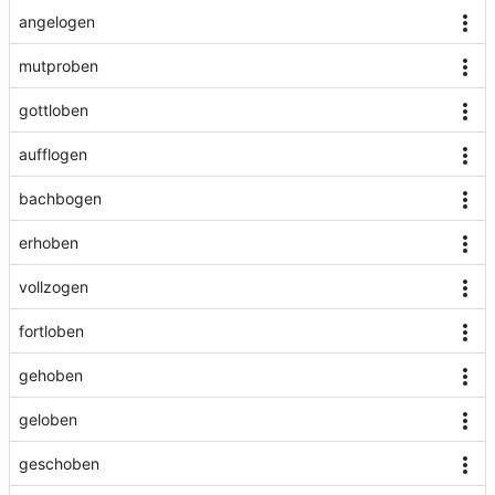
angelogen
mutproben
gottloben
aufflogen
bachbogen
erhoben
vollzogen
fortloben
gehoben
geloben
geschoben