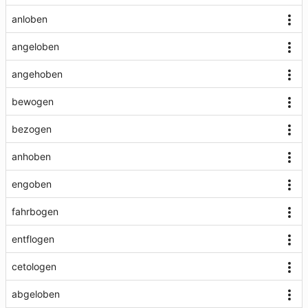
anloben
angeloben
angehoben
bewogen
bezogen
anhoben
engoben
fahrbogen
entflogen
cetologen
abgeloben