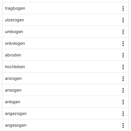
tragbogen
ulzerogen
umbogen
onkologen
abroden
hochloben
anzogen
ansogen
anlogen
angezogen
angesogen