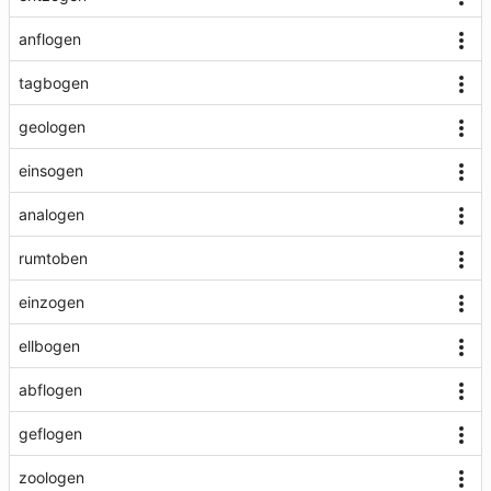
anflogen
tagbogen
geologen
einsogen
analogen
rumtoben
einzogen
ellbogen
abflogen
geflogen
zoologen