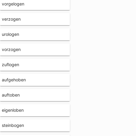
vorgelogen
verzogen
urologen
vorzogen
zuflogen
aufgehoben
auftoben
eigenloben
steinbogen