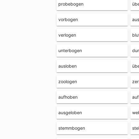
probebogen
üb
vorbogen
au
verlogen
blu
unterbogen
du
ausloben
üb
zoologen
ze
aufhoben
auf
ausgeloben
we
stemmbogen
ste