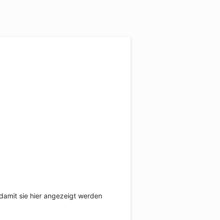
damit sie hier angezeigt werden