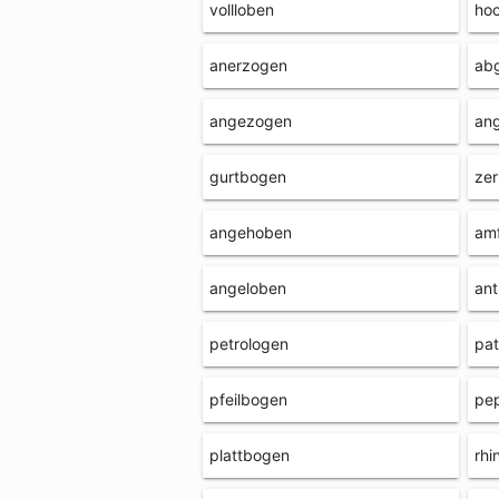
vollloben
ho
anerzogen
ab
angezogen
an
gurtbogen
zer
angehoben
am
angeloben
ant
petrologen
pa
pfeilbogen
pe
plattbogen
rhi