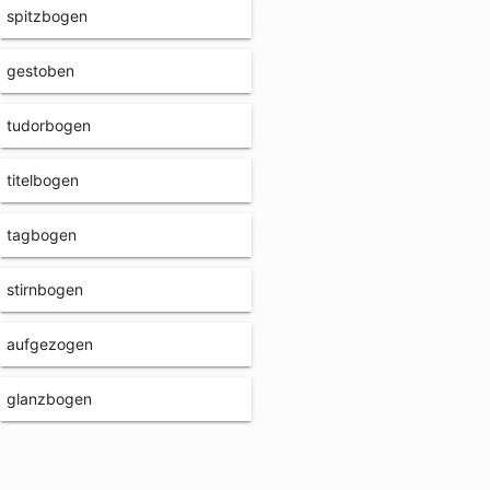
spitzbogen
gestoben
tudorbogen
titelbogen
tagbogen
stirnbogen
aufgezogen
glanzbogen