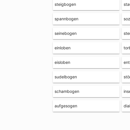
steigbogen
st
spannbogen
soz
seinebogen
st
einloben
to
eisloben
en
sudelbogen
stö
schambogen
ins
aufgesogen
dia