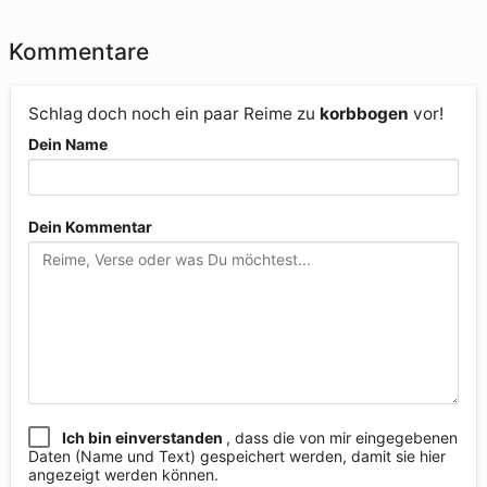
Kommentare
Schlag doch noch ein paar Reime zu
korbbogen
vor!
Dein Name
Dein Kommentar
Ich bin einverstanden
, dass die von mir eingegebenen
Daten (Name und Text) gespeichert werden, damit sie hier
angezeigt werden können.