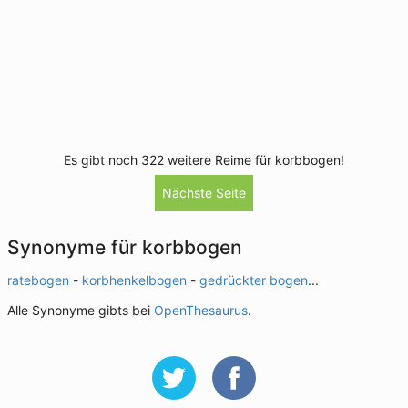
Es gibt noch 322 weitere Reime für korbbogen!
Nächste Seite
Synonyme für korbbogen
ratebogen
-
korbhenkelbogen
-
gedrückter bogen
...
Alle Synonyme gibts bei
OpenThesaurus
.