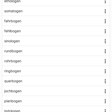
ethologen
somatogen
fahrbogen
fehlbogen
sinologen
rundbogen
rohrbogen
ringbogen
querbogen
jochbogen
planbogen
indologen