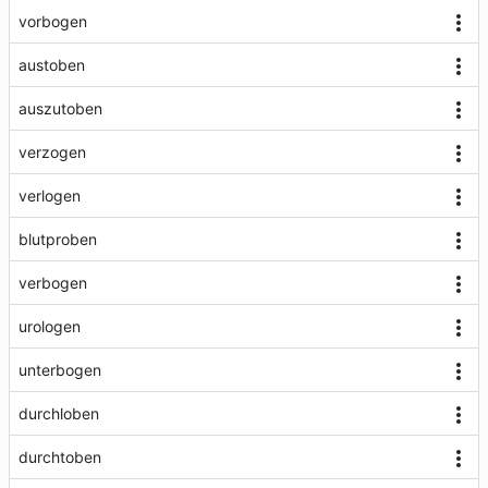
vorbogen
austoben
auszutoben
verzogen
verlogen
blutproben
verbogen
urologen
unterbogen
durchloben
durchtoben