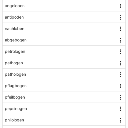
angeloben
antipoden
nachloben
abgebogen
petrologen
pathogen
pathologen
pflugbogen
pfeilbogen
pepsinogen
philologen