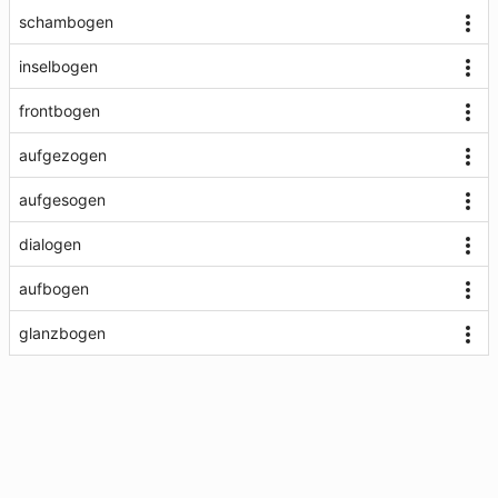
schambogen
inselbogen
frontbogen
aufgezogen
aufgesogen
dialogen
aufbogen
glanzbogen