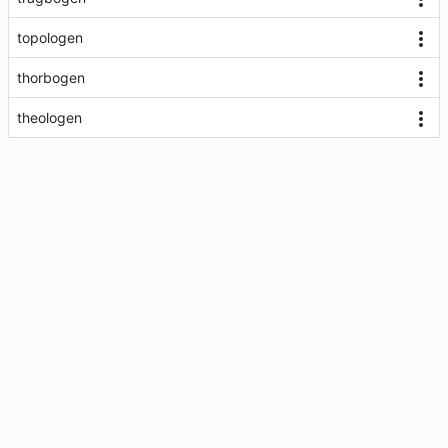
topologen
thorbogen
theologen