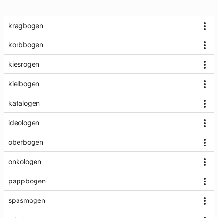
kragbogen
korbbogen
kiesrogen
kielbogen
katalogen
ideologen
oberbogen
onkologen
pappbogen
spasmogen