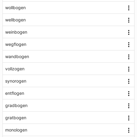
wollbogen
wellbogen
weinbogen
wegflogen
wandbogen
vollzogen
synorogen
entflogen
gradbogen
gratbogen
monologen