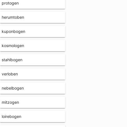
protogen
herumtoben
kuponbogen
kosmologen
stahlbogen
verloben
nebelbogen
mitzogen
loirebogen