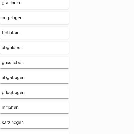
grauloden
angelogen
fortloben
abgeloben
geschoben
abgebogen
pflugbogen
mitloben
karzinogen