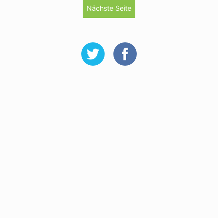
Nächste Seite