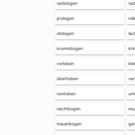
radiologen
ra
prologen
mi
otologen
lac
krummbogen
kri
vorloben
kle
überhoben
ve
rumtoben
um
nachtbogen
mu
mauerbogen
ga