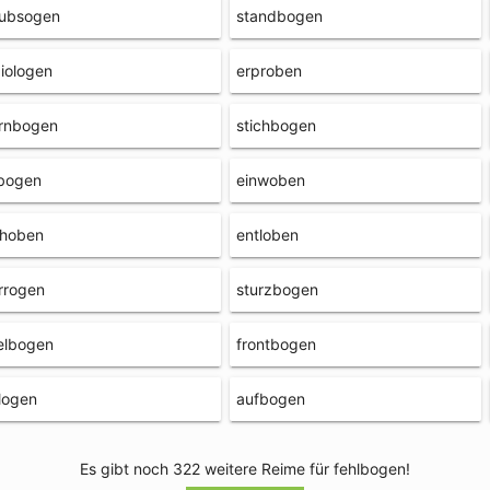
aubsogen
standbogen
iologen
erproben
ernbogen
stichbogen
rbogen
einwoben
thoben
entloben
rrogen
sturzbogen
elbogen
frontbogen
logen
aufbogen
Es gibt noch 322 weitere Reime für fehlbogen!