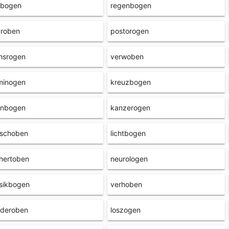
dbogen
regenbogen
kroben
postorogen
hsrogen
verwoben
minogen
kreuzbogen
inbogen
kanzerogen
rschoben
lichtbogen
hertoben
neurologen
sikbogen
verhoben
rderoben
loszogen