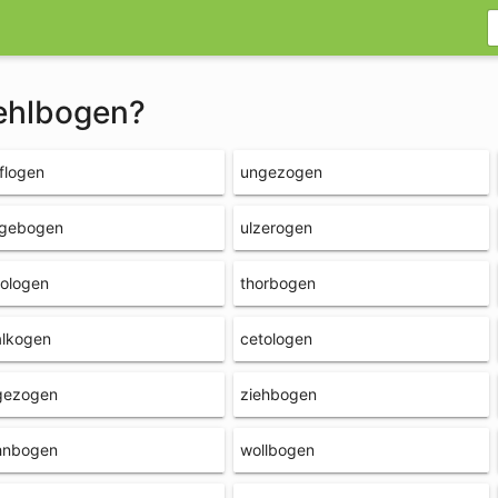
fehlbogen?
flogen
ungezogen
gebogen
ulzerogen
ologen
thorbogen
alkogen
cetologen
gezogen
ziehbogen
hnbogen
wollbogen